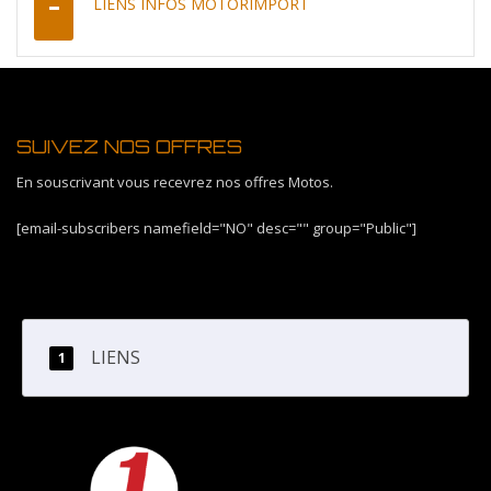
LIENS INFOS MOTORIMPORT
SUIVEZ NOS OFFRES
En souscrivant vous recevrez nos offres Motos.
[email-subscribers namefield="NO" desc="" group="Public"]
LIENS