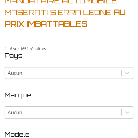
MANDATAIRE AUTOMOBILE
MASERATI SIERRA LEONE
AU
PRIX IMBATTABLES
1 - 6 sur 1651 résultats
Pays
Pays
Pays
Marque
Marque
Marque
Modele