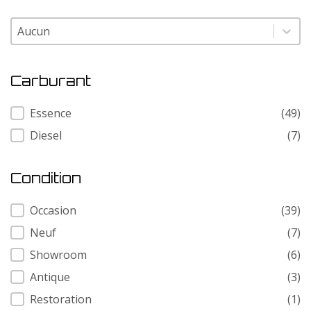
Modele
Modele
Carburant
Carburant
Essence
(49)
Diesel
(7)
Condition
Condition
Occasion
(39)
Neuf
(7)
Showroom
(6)
Antique
(3)
Restoration
(1)