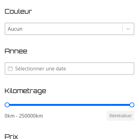
Couleur
Couleur
Couleur
Annee
Annee
Annee
Kilometrage
Kilometrage
0km - 250000km
Réinitialiser
Prix