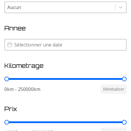
Couleur
Couleur
Annee
Annee
Annee
Kilometrage
Kilometrage
0km - 250000km
Réinitialiser
Prix
Prix