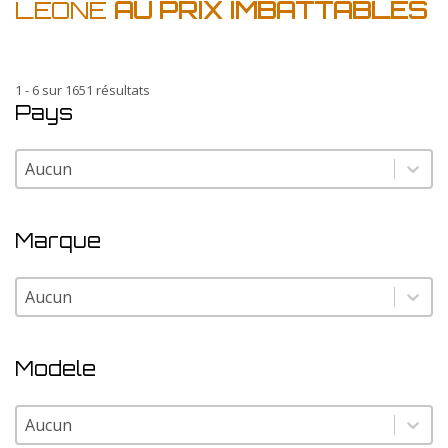
LEONE
AU PRIX IMBATTABLES
1 - 6 sur 1651 résultats
Pays
Pays
Pays
Marque
Marque
Marque
Modele
Modele
Modele