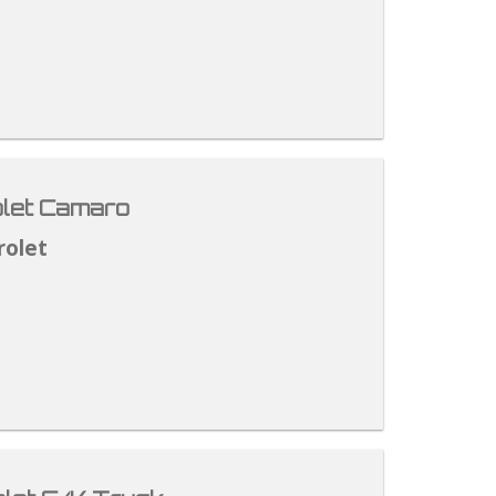
let Camaro
rolet