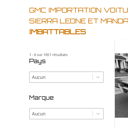
GMC IMPORTATION VOITU
SIERRA LEONE ET MAND
IMBATTABLES
1 - 6 sur 1651 résultats
Pays
Pays
Pays
Marque
Marque
Marque