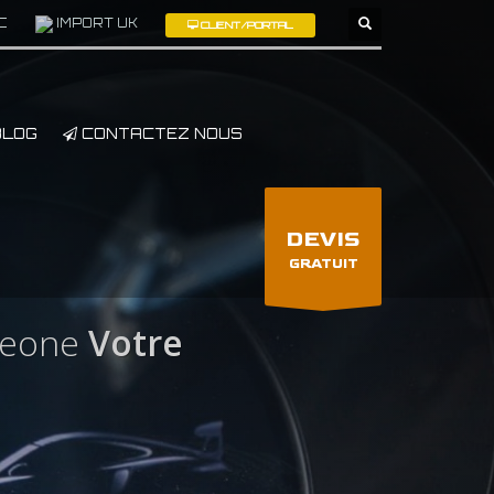
C
IMPORT UK
CLIENT/PORTAL
×
LOG
CONTACTEZ NOUS
DEVIS
GRATUIT
Leone
Votre