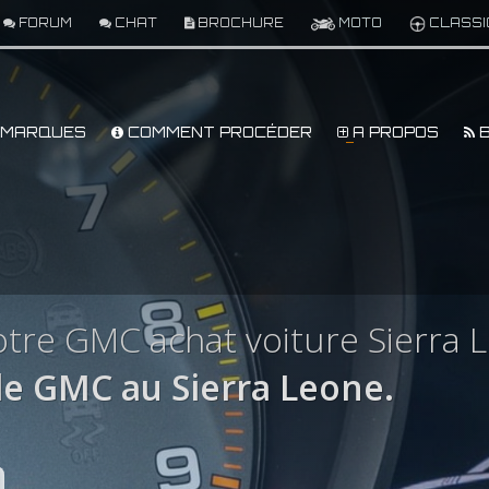
FORUM
CHAT
BROCHURE
MOTO
CLASSI
MARQUES
COMMENT PROCÉDER
A PROPOS
B
tre GMC achat voiture Sierra 
e GMC au Sierra Leone.