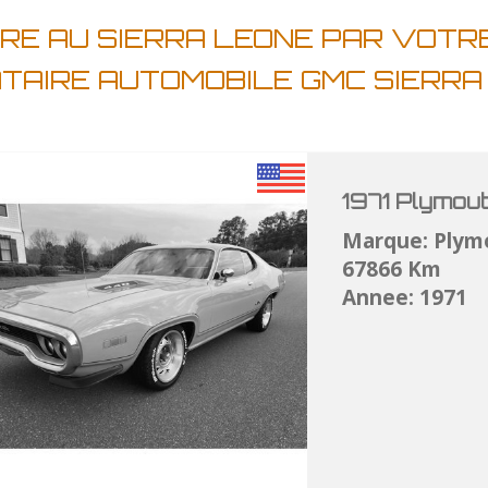
RE AU SIERRA LEONE PAR VOTR
ATAIRE AUTOMOBILE GMC SIERR
1971 Plymou
Marque: Plym
67866 Km
Annee: 1971