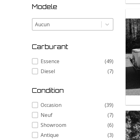
Modele
Modele
Modele
Carburant
Carburant
Essence
(49)
Diesel
(7)
Condition
Condition
Occasion
(39)
Neuf
(7)
Showroom
(6)
Antique
(3)