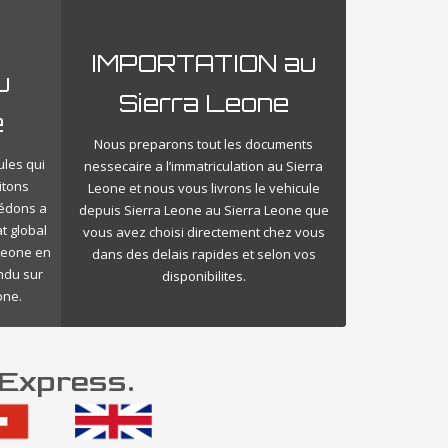
IMPORTATION au
u
Sierra Leone
e
Nous preparons tout les documents
ules qui
nessecaire a l’immatriculation au Sierra
itons
Leone et nous vous livrons le vehicule
cédons a
depuis Sierra Leone au Sierra Leone que
t global
vous avez choisi directement chez vous
 Leone en
dans des delais rapides et selon vos
endu sur
disponibilites.
one.
 Express.