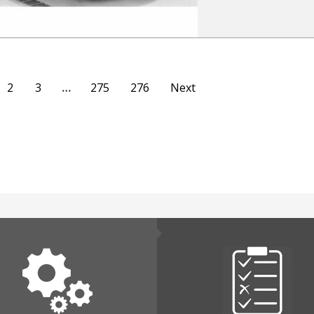
2
3
…
275
276
Next