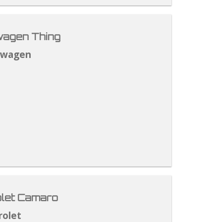
agen Thing
swagen
let Camaro
rolet