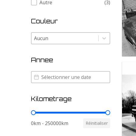
Autre
(3)
Couleur
Couleur
Couleur
Annee
Annee
Annee
Kilometrage
Kilometrage
0km - 250000km
Réinitialiser