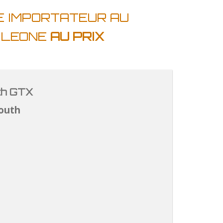
E IMPORTATEUR AU
A LEONE
AU PRIX
th GTX
outh