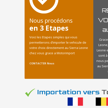
R
Nous procédons
VO
en 3 Etapes
a
Voici les Etapes simples qui vous
Grace 
permetterons d’importer le vehicule de
Leone
votre choix directement au Sierra Leone
Leone e
chez vous grace a Motorimport
sont à
nous pe
CONTACTER Nous
au Sier
Importation vers
To