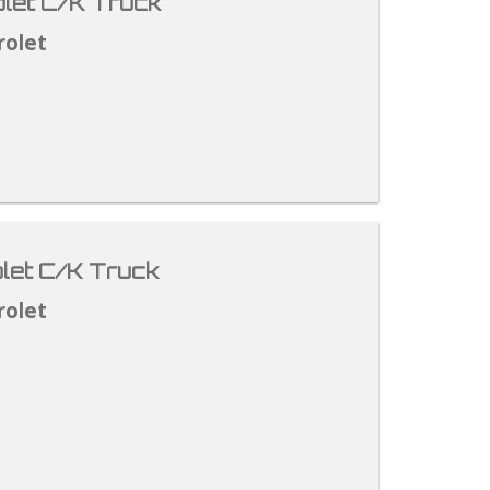
let C/K Truck
rolet
let C/K Truck
rolet