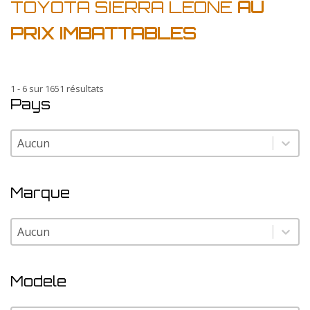
TOYOTA SIERRA LEONE
AU
PRIX IMBATTABLES
1 - 6 sur 1651 résultats
Pays
Pays
Pays
Marque
Marque
Marque
Modele