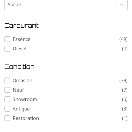
Modele
Modele
Carburant
Carburant
Essence
(49)
Diesel
(7)
Condition
Condition
Occasion
(39)
Neuf
(7)
Showroom
(6)
Antique
(3)
Restoration
(1)