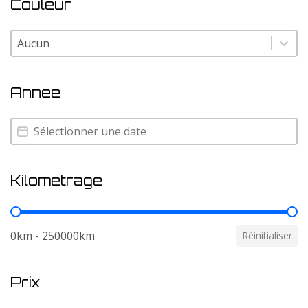
Couleur
Couleur
Couleur
Annee
Annee
Annee
Kilometrage
Kilometrage
0km - 250000km
Réinitialiser
Prix