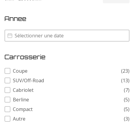
Annee
Annee
Annee
Carrosserie
Carrosserie
Coupe
(23)
SUV/Off-Road
(13)
Cabriolet
(7)
Berline
(5)
Compact
(5)
Autre
(3)