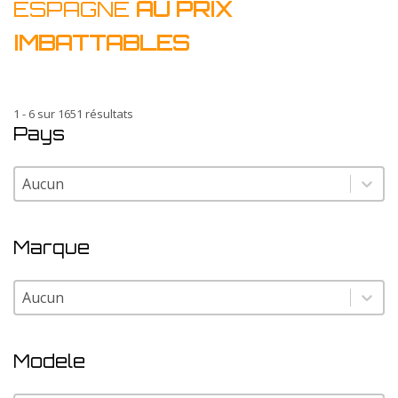
ESPAGNE
AU PRIX
IMBATTABLES
1 - 6 sur 1651 résultats
Pays
Pays
Pays
Marque
Marque
Marque
Modele