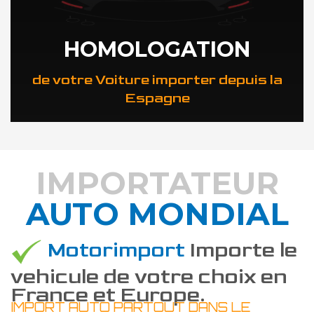
HOMOLOGATION
de votre Voiture importer depuis la
Espagne
IMPORTATEUR
AUTO MONDIAL
DÉCOUVREZ COMMENT
Motorimport
Importe le
vehicule de votre choix en
France et Europe.
IMPORT AUTO PARTOUT DANS LE