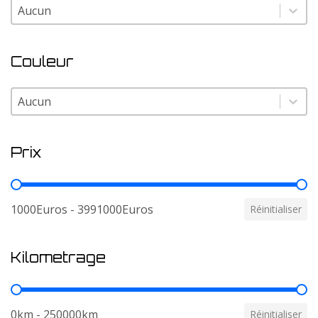
Modele
Modele
Couleur
Couleur
Couleur
Prix
Prix
1000Euros - 3991000Euros
Réinitialiser
Kilometrage
Kilometrage
0km - 250000km
Réinitialiser