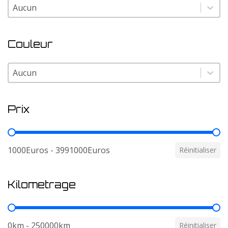
Modele
Modele
Couleur
Couleur
Couleur
Prix
Prix
1000Euros - 3991000Euros
Réinitialiser
Kilometrage
Kilometrage
0km - 250000km
Réinitialiser