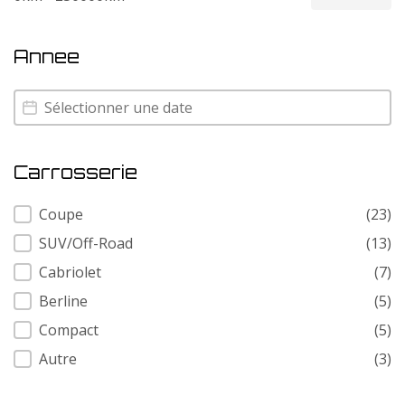
Annee
Annee
Annee
Carrosserie
Carrosserie
Coupe
(23)
SUV/Off-Road
(13)
Cabriolet
(7)
Berline
(5)
Compact
(5)
Autre
(3)