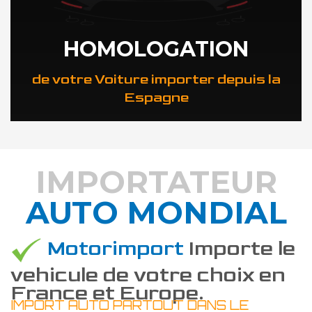
HOMOLOGATION
de votre Voiture importer depuis la
Espagne
IMPORTATEUR
AUTO MONDIAL
DÉCOUVREZ COMMENT
Motorimport
Importe le
vehicule de votre choix en
France et Europe.
IMPORT AUTO PARTOUT DANS LE