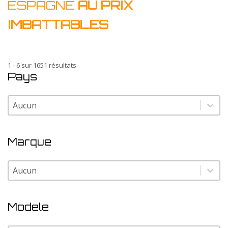
ESPAGNE
AU PRIX
IMBATTABLES
1 - 6 sur 1651 résultats
Pays
Pays
Pays
Marque
Marque
Marque
Modele