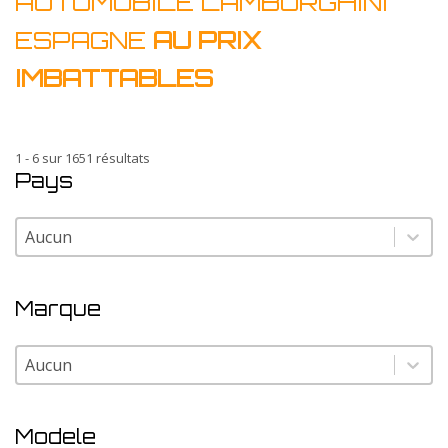
AUTOMOBILE LAMBORGHINI
ESPAGNE
AU PRIX
IMBATTABLES
1 - 6 sur 1651 résultats
Pays
Pays
Pays
Marque
Marque
Marque
Modele