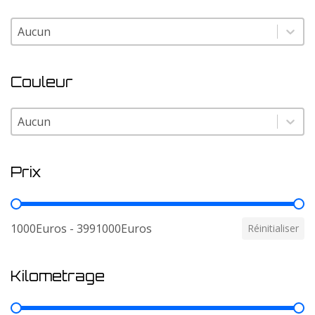
Modele
Modele
Couleur
Couleur
Couleur
Prix
Prix
1000Euros - 3991000Euros
Réinitialiser
Kilometrage
Kilometrage