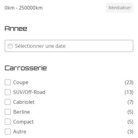
0km - 250000km
Réinitialiser
Annee
Annee
Annee
Carrosserie
Carrosserie
Coupe
(23)
SUV/Off-Road
(13)
Cabriolet
(7)
Berline
(5)
Compact
(5)
Autre
(3)