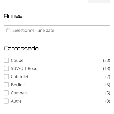
Annee
Annee
Annee
Carrosserie
Carrosserie
Coupe
(23)
SUV/Off-Road
(13)
Cabriolet
(7)
Berline
(5)
Compact
(5)
Autre
(3)