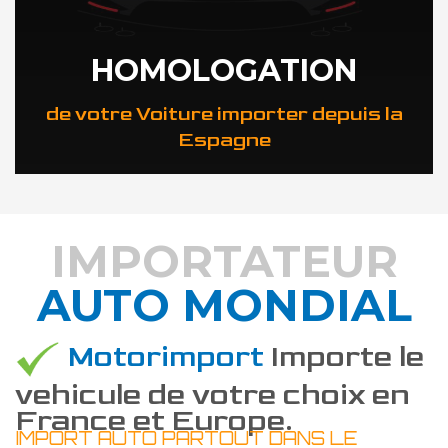
HOMOLOGATION
de votre Voiture importer depuis la
Espagne
IMPORTATEUR
AUTO MONDIAL
DÉCOUVREZ COMMENT
Motorimport
Importe le
vehicule de votre choix en
France et Europe.
IMPORT AUTO PARTOUT DANS LE