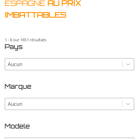
ESPAGNE
AU PRIX
IMBATTABLES
1 - 6 sur 1651 résultats
Pays
Pays
Pays
Marque
Marque
Marque
Modele