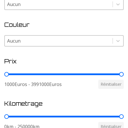
Modele
Modele
Couleur
Couleur
Couleur
Prix
Prix
1000Euros - 3991000Euros
Réinitialiser
Kilometrage
Kilometrage
0km - 250000km
Réinitialiser