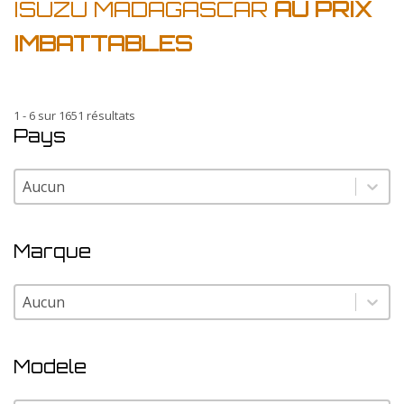
ISUZU MADAGASCAR
AU PRIX
IMBATTABLES
1 - 6 sur 1651 résultats
Pays
Pays
Pays
Marque
Marque
Marque
Modele