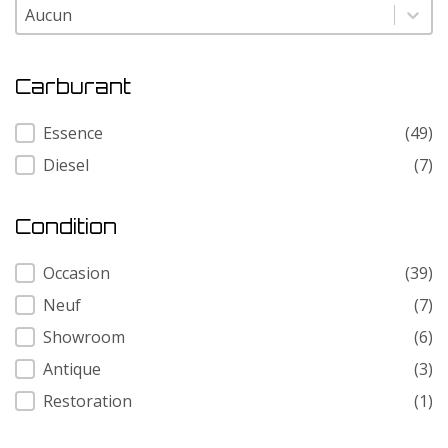
Modele
Modele
Carburant
Carburant
Essence
(49)
Diesel
(7)
Condition
Condition
Occasion
(39)
Neuf
(7)
Showroom
(6)
Antique
(3)
Restoration
(1)