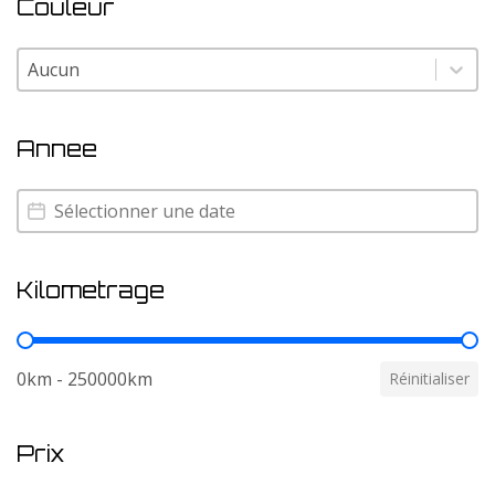
Couleur
Couleur
Couleur
Annee
Annee
Annee
Kilometrage
Kilometrage
0km - 250000km
Réinitialiser
Prix