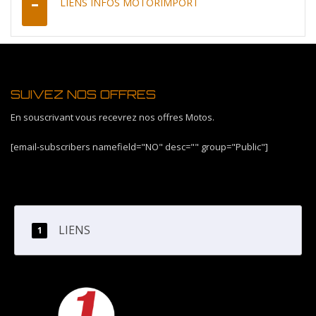
LIENS INFOS MOTORIMPORT
SUIVEZ NOS OFFRES
En souscrivant vous recevrez nos offres Motos.
[email-subscribers namefield="NO" desc="" group="Public"]
LIENS