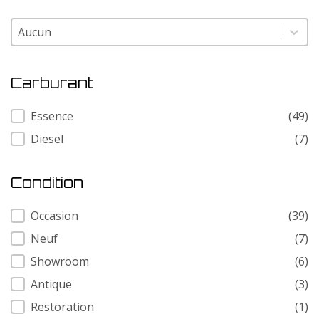
Modele
Modele
Carburant
Carburant
Essence
(49)
Diesel
(7)
Condition
Condition
Occasion
(39)
Neuf
(7)
Showroom
(6)
Antique
(3)
Restoration
(1)