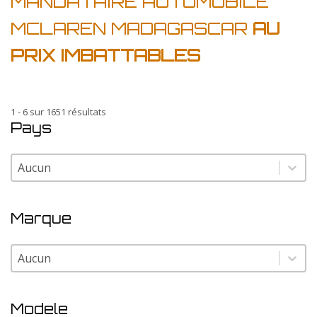
MANDATAIRE AUTOMOBILE
MCLAREN MADAGASCAR
AU
PRIX IMBATTABLES
1 - 6 sur 1651 résultats
Pays
Pays
Pays
Marque
Marque
Marque
Modele