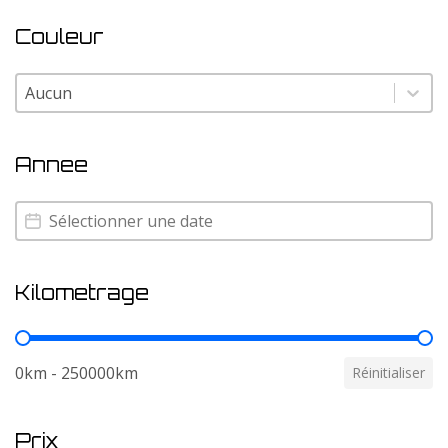
Couleur
Couleur
Couleur
Annee
Annee
Annee
Kilometrage
Kilometrage
0km - 250000km
Réinitialiser
Prix