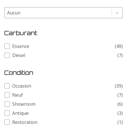
Modele
Modele
Carburant
Carburant
Essence
(49)
Diesel
(7)
Condition
Condition
Occasion
(39)
Neuf
(7)
Showroom
(6)
Antique
(3)
Restoration
(1)