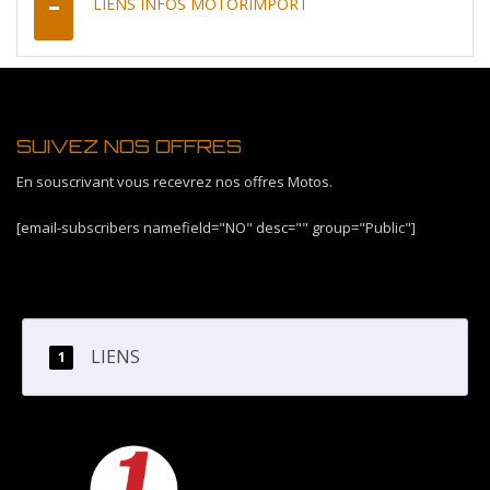
LIENS INFOS MOTORIMPORT
SUIVEZ NOS OFFRES
En souscrivant vous recevrez nos offres Motos.
[email-subscribers namefield="NO" desc="" group="Public"]
LIENS