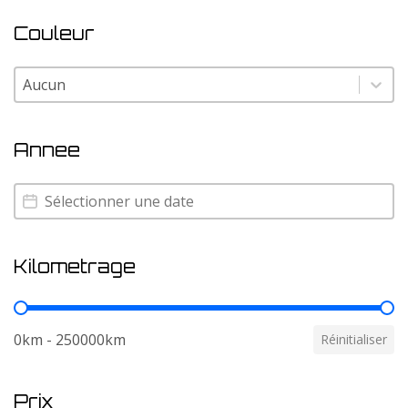
Couleur
Couleur
Couleur
Annee
Annee
Annee
Kilometrage
Kilometrage
0km - 250000km
Réinitialiser
Prix