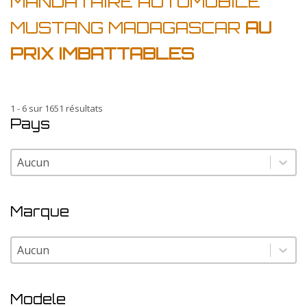
MANDATAIRE AUTOMOBILE
MUSTANG MADAGASCAR
AU
PRIX IMBATTABLES
1 - 6 sur 1651 résultats
Pays
Pays
Pays
Marque
Marque
Marque
Modele