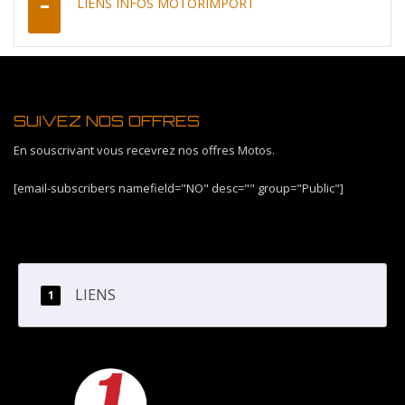
LIENS INFOS MOTORIMPORT
SUIVEZ NOS OFFRES
En souscrivant vous recevrez nos offres Motos.
[email-subscribers namefield="NO" desc="" group="Public"]
LIENS