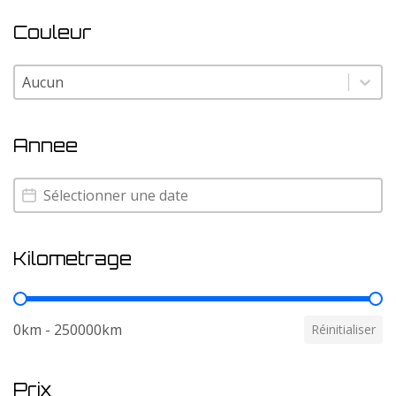
Couleur
Couleur
Couleur
Annee
Annee
Annee
Kilometrage
Kilometrage
0km - 250000km
Réinitialiser
Prix