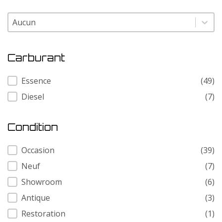
Modele
Modele
Carburant
Carburant
Essence
(49)
Diesel
(7)
Condition
Condition
Occasion
(39)
Neuf
(7)
Showroom
(6)
Antique
(3)
Restoration
(1)