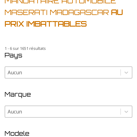
MANDATAIRE AUTOMOBILE
MASERATI MADAGASCAR
AU
PRIX IMBATTABLES
1 - 6 sur 1651 résultats
Pays
Pays
Pays
Marque
Marque
Marque
Modele