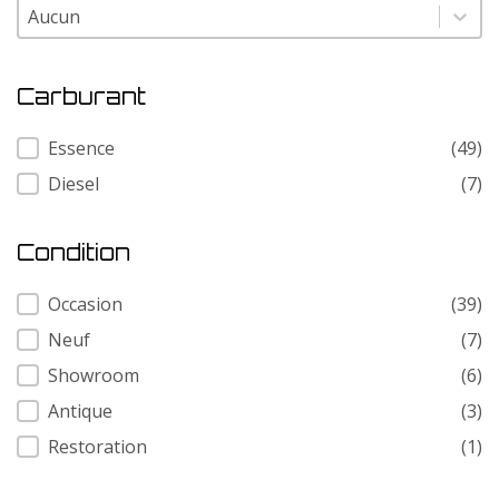
Modele
Modele
Carburant
Carburant
Essence
(49)
Diesel
(7)
Condition
Condition
Occasion
(39)
Neuf
(7)
Showroom
(6)
Antique
(3)
Restoration
(1)