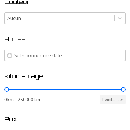
Couleur
Couleur
Couleur
Annee
Annee
Annee
Kilometrage
Kilometrage
0km - 250000km
Réinitialiser
Prix