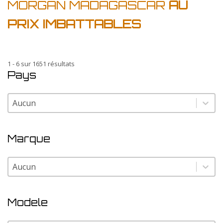
MORGAN MADAGASCAR
AU
PRIX IMBATTABLES
1 - 6 sur 1651 résultats
Pays
Pays
Pays
Marque
Marque
Marque
Modele