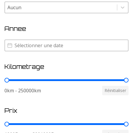
Couleur
Couleur
Annee
Annee
Annee
Kilometrage
Kilometrage
0km - 250000km
Réinitialiser
Prix
Prix