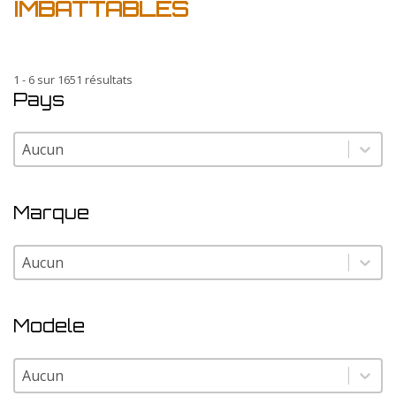
IMBATTABLES
1 - 6 sur 1651 résultats
Pays
Pays
Pays
Marque
Marque
Marque
Modele
Modele
Modele