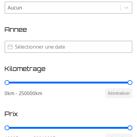
Couleur
Couleur
Annee
Annee
Annee
Kilometrage
Kilometrage
0km - 250000km
Réinitialiser
Prix
Prix