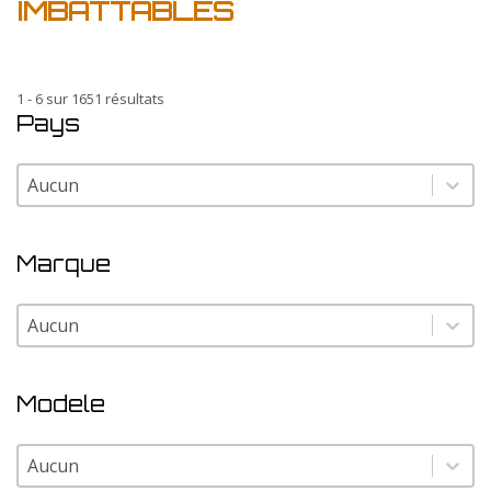
IMBATTABLES
1 - 6 sur 1651 résultats
Pays
Pays
Pays
Marque
Marque
Marque
Modele
Modele
Modele