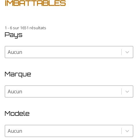
IMBATTABLES
1 - 6 sur 1651 résultats
Pays
Pays
Pays
Marque
Marque
Marque
Modele
Modele
Modele