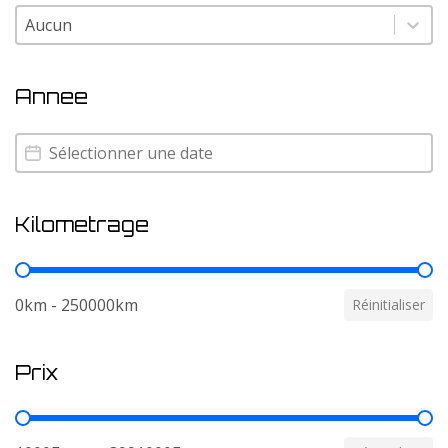
Couleur
Couleur
Annee
Annee
Annee
Kilometrage
Kilometrage
0km - 250000km
Réinitialiser
Prix
Prix