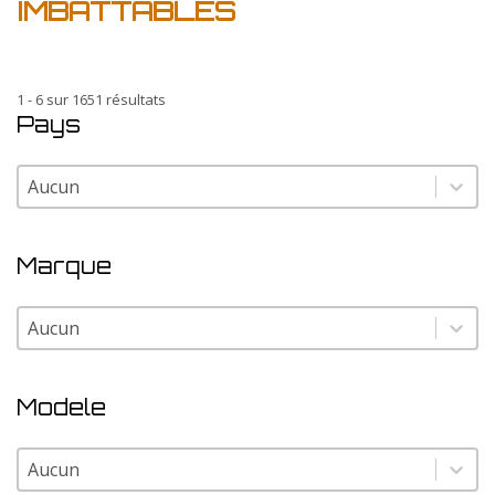
IMBATTABLES
1 - 6 sur 1651 résultats
Pays
Pays
Pays
Marque
Marque
Marque
Modele
Modele
Modele