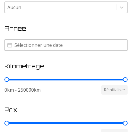
Couleur
Couleur
Annee
Annee
Annee
Kilometrage
Kilometrage
0km - 250000km
Réinitialiser
Prix
Prix