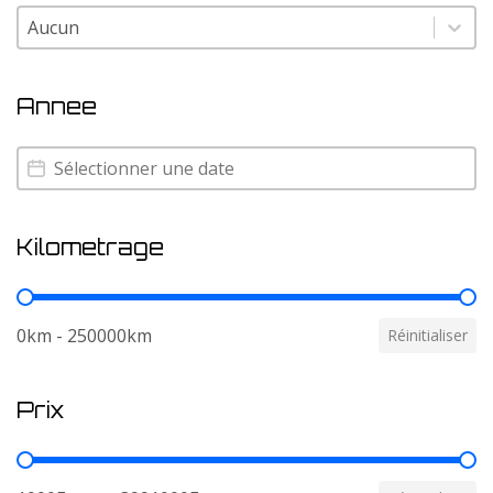
Couleur
Couleur
Annee
Annee
Annee
Kilometrage
Kilometrage
0km - 250000km
Réinitialiser
Prix
Prix