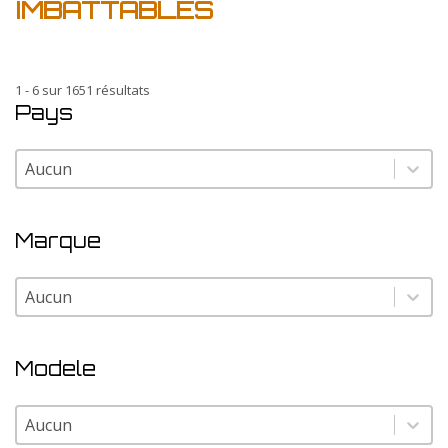
IMBATTABLES
1 - 6 sur 1651 résultats
Pays
Pays
Pays
Marque
Marque
Marque
Modele
Modele
Modele