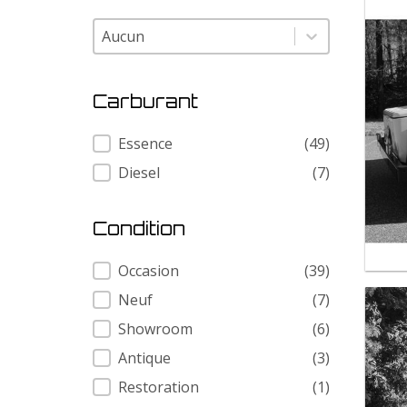
Modele
Modele
Carburant
Carburant
Essence
(49)
Diesel
(7)
Condition
Condition
Occasion
(39)
Neuf
(7)
Showroom
(6)
Antique
(3)
Restoration
(1)