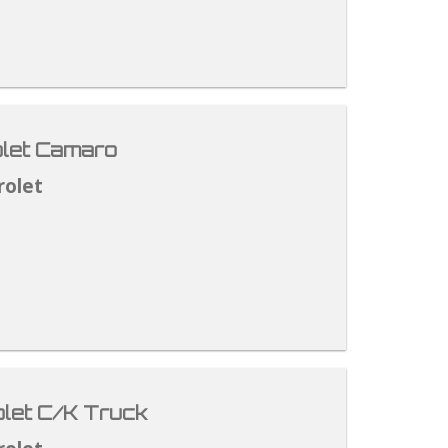
let Camaro
rolet
let C/K Truck