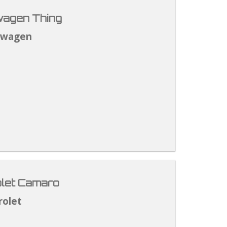
agen Thing
swagen
let Camaro
rolet