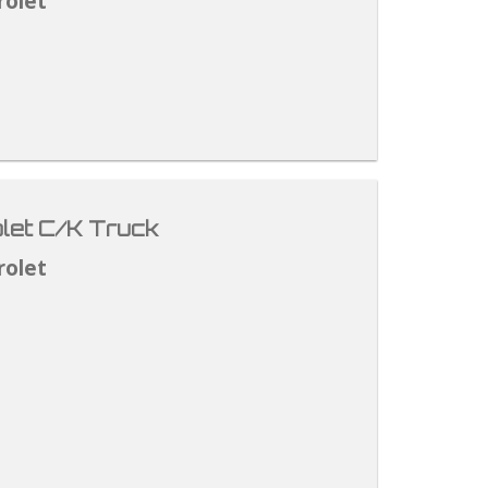
rolet
let C/K Truck
rolet