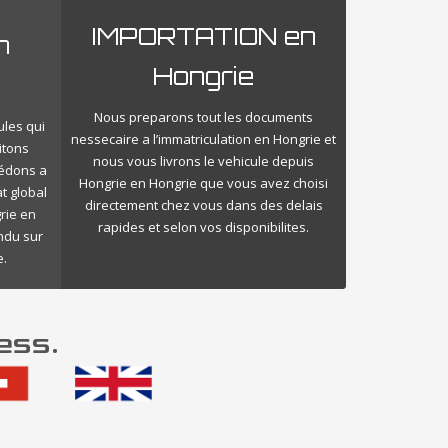
IMPORTATION en
n
Hongrie
Nous preparons tout les documents
ules qui
nessecaire a l’immatriculation en Hongrie et
itons
nous vous livrons le vehicule depuis
cédons a
Hongrie en Hongrie que vous avez choisi
t global
directement chez vous dans des delais
rie en
rapides et selon vos disponibilites.
endu sur
e.
ess.