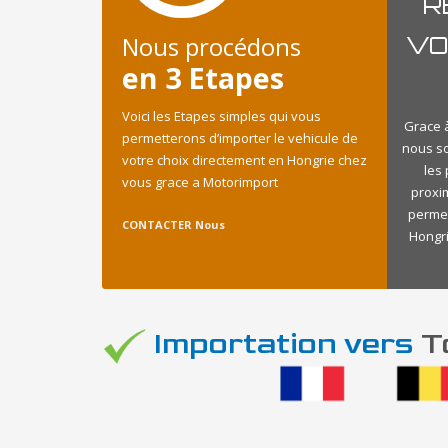
R
Nous procédons
VO
en 3 Etapes
Voici les Etapes simples qui vous
Grace à
permetterons d’importer le vehicule de
nous s
votre choix directement en Hongrie chez
les
vous grace a Motorimport
proxi
permet
CONTACTER Nous
Hongri
Importation vers
To