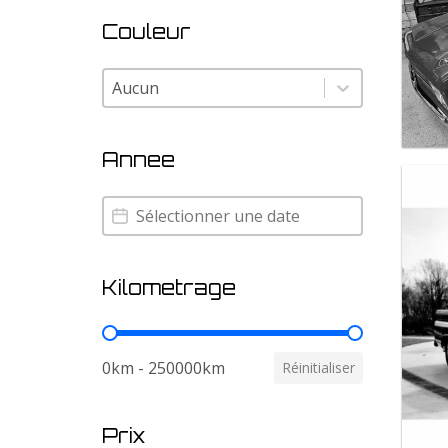
Couleur
Couleur
Couleur
Annee
Annee
Annee
Kilometrage
Kilometrage
0km - 250000km
Réinitialiser
Prix