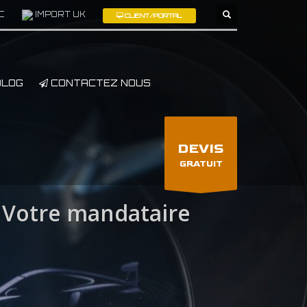
C
IMPORT UK
CLIENT/PORTAL
×
LOG
CONTACTEZ NOUS
DEVIS
GRATUIT
Votre mandataire