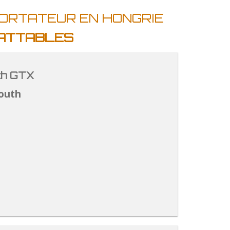
PORTATEUR EN HONGRIE
BATTABLES
th GTX
outh