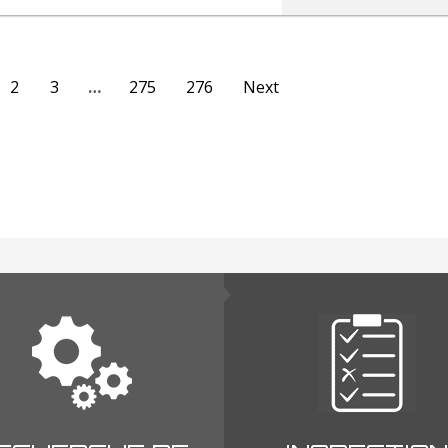
2
3
…
275
276
Next