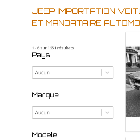
JEEP IMPORTATION VOIT
ET MANDATAIRE AUTOMO
1 - 6 sur 1651 résultats
Pays
Pays
Pays
Marque
Marque
Marque
Modele