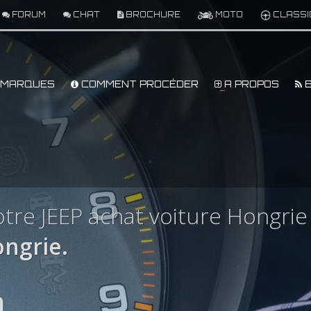
FORUM
CHAT
BROCHURE
MOTO
CLASSI
MARQUES
COMMENT PROCÉDER
A PROPOS
B
tre JEEP achat voiture Hongrie
ngrie.