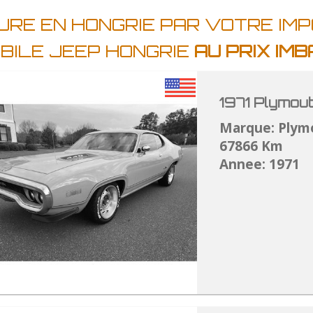
URE EN HONGRIE PAR VOTRE IM
BILE JEEP HONGRIE
AU PRIX IM
1971 Plymou
Marque: Plym
67866 Km
Annee: 1971