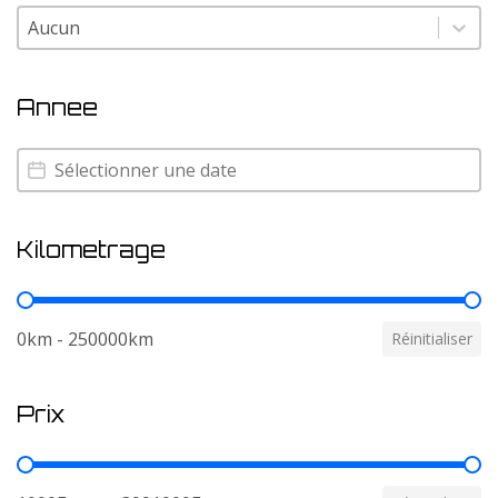
Couleur
Couleur
Annee
Annee
Annee
Kilometrage
Kilometrage
0km - 250000km
Réinitialiser
Prix
Prix