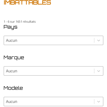
IMBATTABLES
1 - 6 sur 1651 résultats
Pays
Pays
Pays
Marque
Marque
Marque
Modele
Modele
Modele