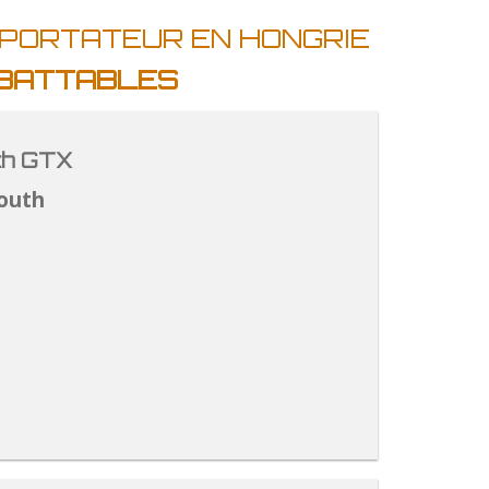
MPORTATEUR EN HONGRIE
MBATTABLES
th GTX
outh