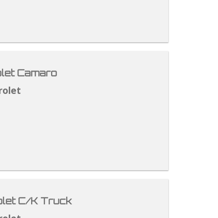
let Camaro
rolet
let C/K Truck