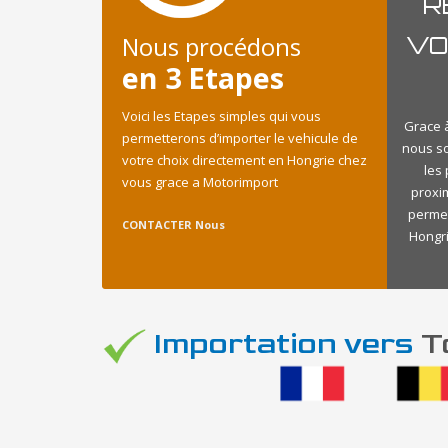
R
Nous procédons
VO
en 3 Etapes
Voici les Etapes simples qui vous
Grace à
permetterons d’importer le vehicule de
nous s
votre choix directement en Hongrie chez
les
vous grace a Motorimport
proxi
permet
CONTACTER Nous
Hongri
Importation vers
To