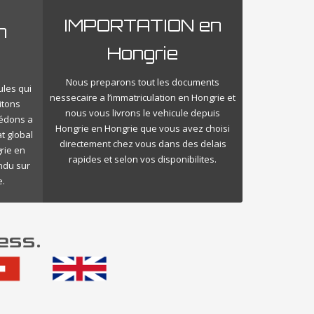
IMPORTATION en
n
Hongrie
Nous preparons tout les documents
ules qui
nessecaire a l’immatriculation en Hongrie et
itons
nous vous livrons le vehicule depuis
cédons a
Hongrie en Hongrie que vous avez choisi
t global
directement chez vous dans des delais
rie en
rapides et selon vos disponibilites.
endu sur
e.
ess.