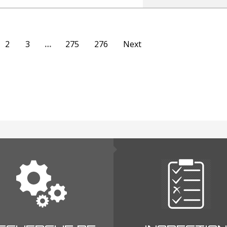
2
3
…
275
276
Next