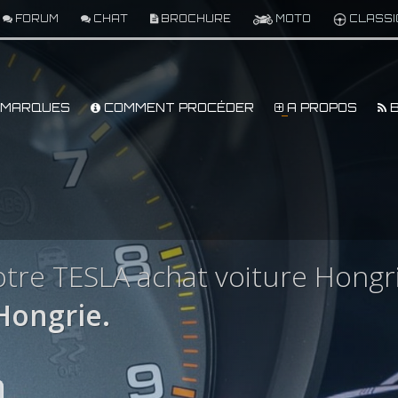
FORUM
CHAT
BROCHURE
MOTO
CLASSI
MARQUES
COMMENT PROCÉDER
A PROPOS
B
tre TESLA achat voiture Hongr
Hongrie.