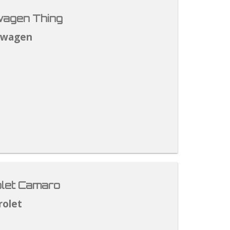
agen Thing
swagen
let Camaro
rolet