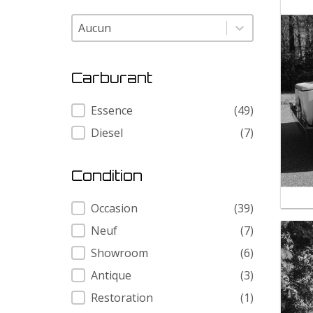
Modele
Modele
Carburant
Carburant
Essence
(49)
Diesel
(7)
Condition
Condition
Occasion
(39)
Neuf
(7)
Showroom
(6)
Antique
(3)
Restoration
(1)