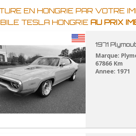
TURE EN HONGRIE PAR VOTRE I
BILE TESLA HONGRIE
AU PRIX I
1971 Plymou
Marque: Plym
67866 Km
Annee: 1971