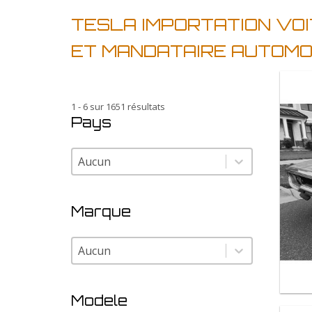
TESLA IMPORTATION VOI
ET MANDATAIRE AUTOMO
1 - 6 sur 1651 résultats
Pays
Pays
Pays
Marque
Marque
Marque
Modele