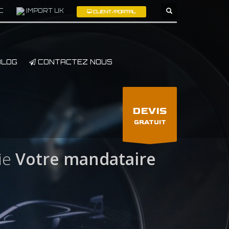
C
IMPORT UK
CLIENT/PORTAL
×
LOG
CONTACTEZ NOUS
DEVIS
GRATUIT
ie
Votre mandataire