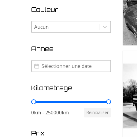
Couleur
Couleur
Couleur
Annee
Annee
Annee
Kilometrage
Kilometrage
0km - 250000km
Réinitialiser
Prix