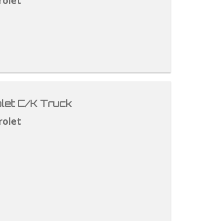
rolet
let C/K Truck
rolet