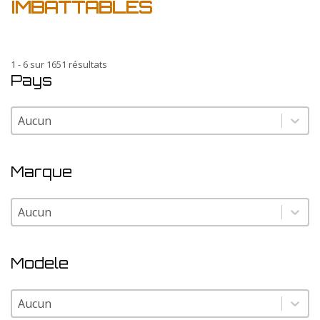
IMBATTABLES
1 - 6 sur 1651 résultats
Pays
Pays
Pays
Marque
Marque
Marque
Modele
Modele
Modele