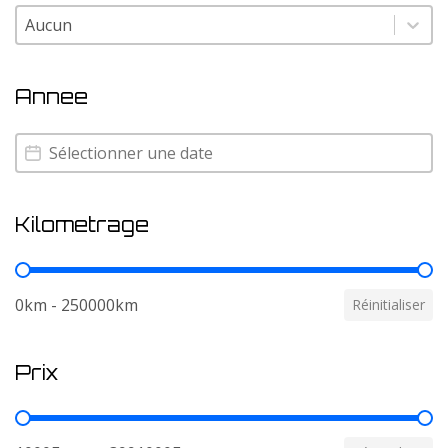
Couleur
Couleur
Annee
Annee
Annee
Kilometrage
Kilometrage
0km - 250000km
Réinitialiser
Prix
Prix