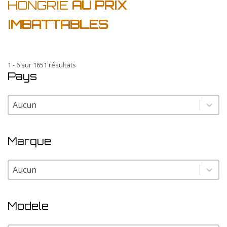
HONGRIE
AU PRIX
IMBATTABLES
1 - 6 sur 1651 résultats
Pays
Pays
Pays
Marque
Marque
Marque
Modele