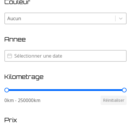
Couleur
Couleur
Couleur
Annee
Annee
Annee
Kilometrage
Kilometrage
0km - 250000km
Réinitialiser
Prix