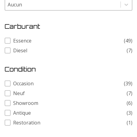
Modele
Modele
Carburant
Carburant
Essence
(49)
Diesel
(7)
Condition
Condition
Occasion
(39)
Neuf
(7)
Showroom
(6)
Antique
(3)
Restoration
(1)