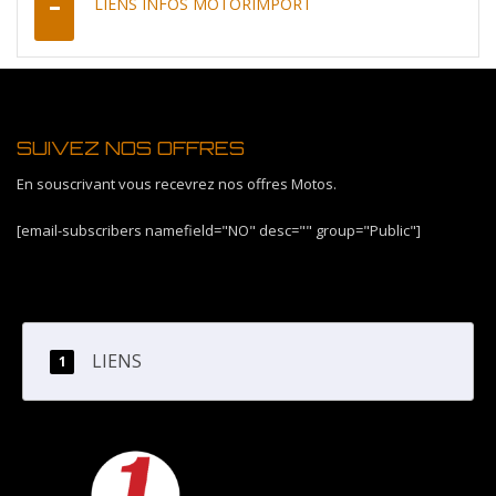
LIENS INFOS MOTORIMPORT
SUIVEZ NOS OFFRES
En souscrivant vous recevrez nos offres Motos.
[email-subscribers namefield="NO" desc="" group="Public"]
LIENS