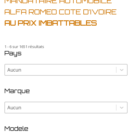
MANDATAIRE AUTOMOBILE
ALFA ROMEO COTE D’IVOIRE
AU PRIX IMBATTABLES
1 - 6 sur 1651 résultats
Pays
Pays
Pays
Marque
Marque
Marque
Modele