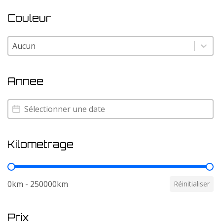
Couleur
Couleur
Couleur
Annee
Annee
Annee
Kilometrage
Kilometrage
0km - 250000km
Réinitialiser
Prix