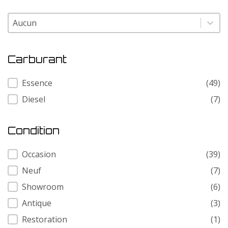
Modele
Modele
Carburant
Carburant
Essence
(49)
Diesel
(7)
Condition
Condition
Occasion
(39)
Neuf
(7)
Showroom
(6)
Antique
(3)
Restoration
(1)