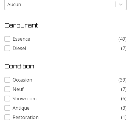
Modele
Modele
Carburant
Carburant
Essence
(49)
Diesel
(7)
Condition
Condition
Occasion
(39)
Neuf
(7)
Showroom
(6)
Antique
(3)
Restoration
(1)