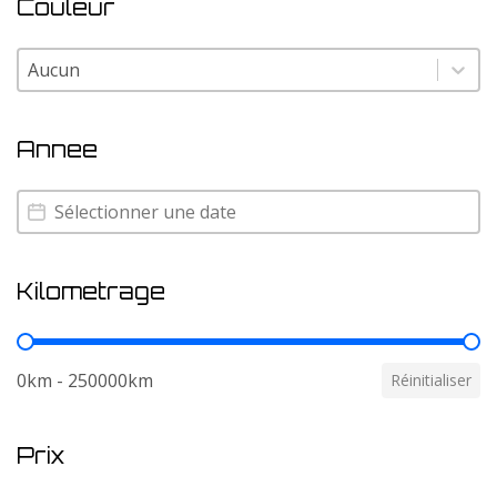
Couleur
Couleur
Couleur
Annee
Annee
Annee
Kilometrage
Kilometrage
0km - 250000km
Réinitialiser
Prix