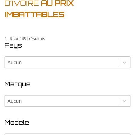
D’IVOIRE
AU PRIX
IMBATTABLES
1 - 6 sur 1651 résultats
Pays
Pays
Pays
Marque
Marque
Marque
Modele