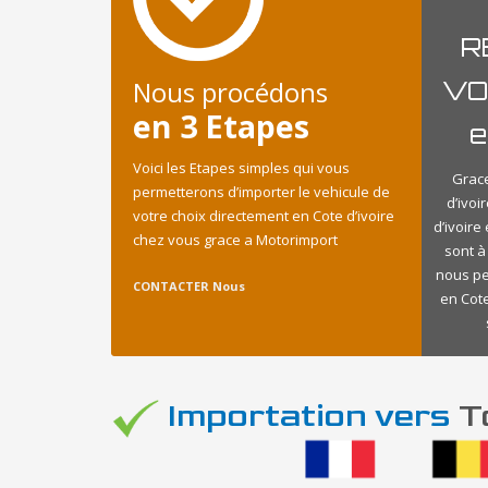
R
Nous procédons
VO
en 3 Etapes
e
Voici les Etapes simples qui vous
Grace
permetterons d’importer le vehicule de
d’ivo
votre choix directement en Cote d’ivoire
d’ivoire
chez vous grace a Motorimport
sont à
nous pe
CONTACTER Nous
en Cote
Importation vers
To