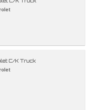
let C/K Truck
rolet
let C/K Truck
rolet