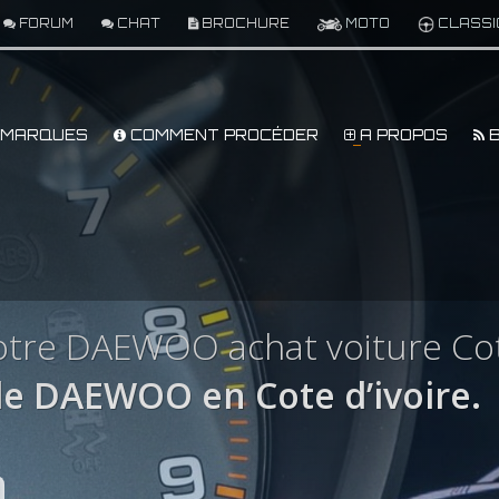
FORUM
CHAT
BROCHURE
MOTO
CLASSI
MARQUES
COMMENT PROCÉDER
A PROPOS
B
tre DAEWOO achat voiture Cote
e DAEWOO en Cote d’ivoire.