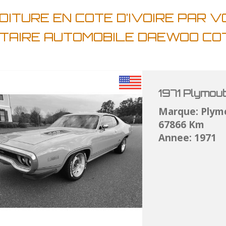
ITURE EN COTE D’IVOIRE PAR 
ATAIRE AUTOMOBILE DAEWOO COT
1971 Plymou
Marque: Plym
67866 Km
Annee: 1971