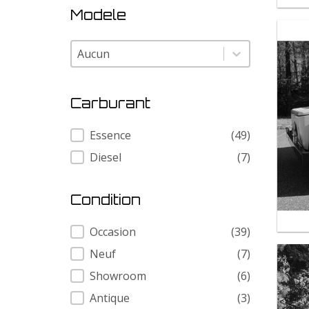
Modele
Modele
Modele
Carburant
Carburant
Essence
(49)
Diesel
(7)
Condition
Condition
Occasion
(39)
Neuf
(7)
Showroom
(6)
Antique
(3)