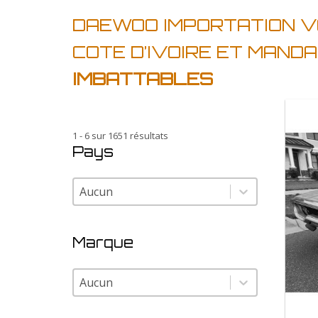
DAEWOO IMPORTATION VO
COTE D’IVOIRE ET MAND
IMBATTABLES
1 - 6 sur 1651 résultats
Pays
Pays
Pays
Marque
Marque
Marque