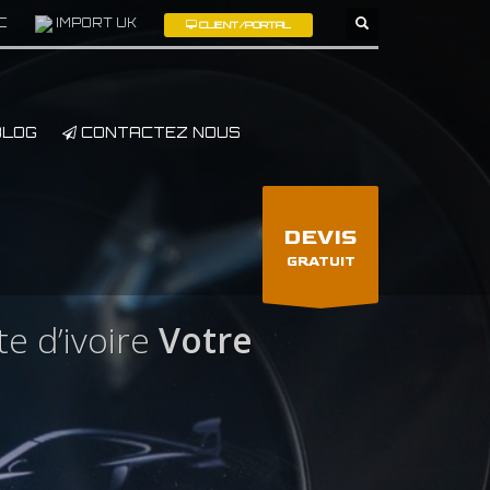
C
IMPORT UK
CLIENT/PORTAL
×
LOG
CONTACTEZ NOUS
DEVIS
GRATUIT
 d’ivoire
Votre