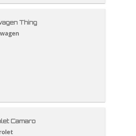
agen Thing
swagen
let Camaro
rolet