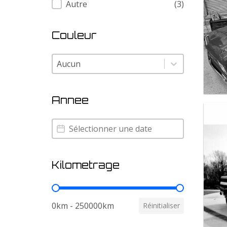
Autre
(3)
Couleur
Couleur
Couleur
Annee
Annee
Annee
Kilometrage
Kilometrage
0km - 250000km
Réinitialiser