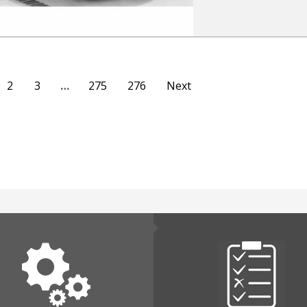
2
3
…
275
276
Next