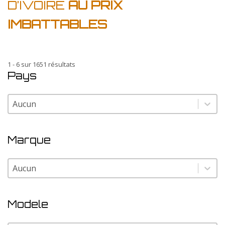
D’IVOIRE
AU PRIX
IMBATTABLES
1 - 6 sur 1651 résultats
Pays
Pays
Pays
Marque
Marque
Marque
Modele