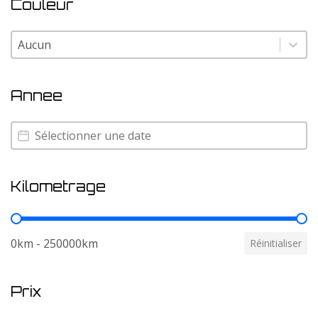
Couleur
Couleur
Couleur
Annee
Annee
Annee
Kilometrage
Kilometrage
0km - 250000km
Réinitialiser
Prix