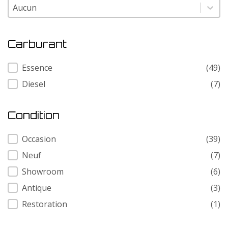
Modele
Modele
Carburant
Carburant
Essence
(49)
Diesel
(7)
Condition
Condition
Occasion
(39)
Neuf
(7)
Showroom
(6)
Antique
(3)
Restoration
(1)