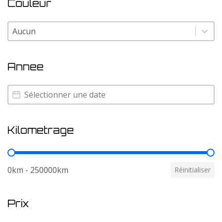
Couleur
Couleur
Couleur
Annee
Annee
Annee
Kilometrage
Kilometrage
0km - 250000km
Réinitialiser
Prix