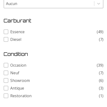
Modele
Modele
Carburant
Carburant
Essence
(49)
Diesel
(7)
Condition
Condition
Occasion
(39)
Neuf
(7)
Showroom
(6)
Antique
(3)
Restoration
(1)