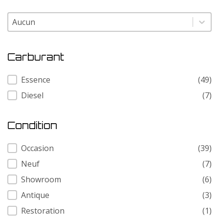
Modele
Modele
Carburant
Carburant
Essence
(49)
Diesel
(7)
Condition
Condition
Occasion
(39)
Neuf
(7)
Showroom
(6)
Antique
(3)
Restoration
(1)