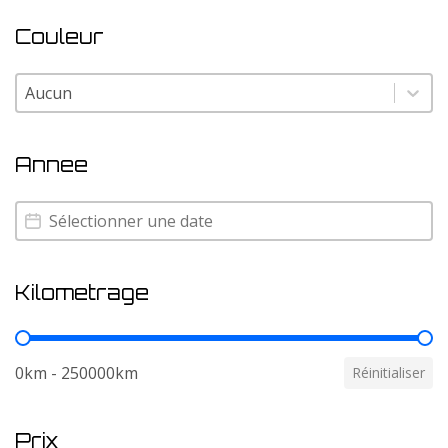
Couleur
Couleur
Couleur
Annee
Annee
Annee
Kilometrage
Kilometrage
0km - 250000km
Réinitialiser
Prix