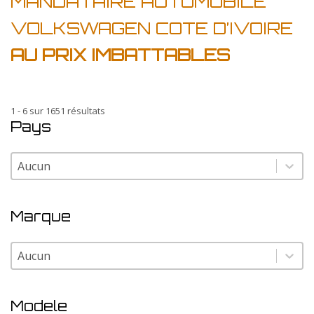
MANDATAIRE AUTOMOBILE
VOLKSWAGEN COTE D’IVOIRE
AU PRIX IMBATTABLES
1 - 6 sur 1651 résultats
Pays
Pays
Pays
Marque
Marque
Marque
Modele