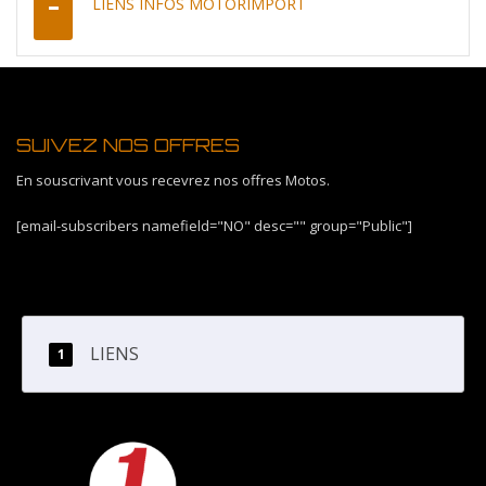
LIENS INFOS MOTORIMPORT
SUIVEZ NOS OFFRES
En souscrivant vous recevrez nos offres Motos.
[email-subscribers namefield="NO" desc="" group="Public"]
LIENS