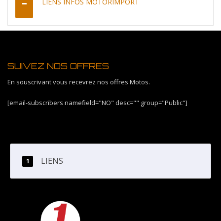
LIENS INFOS MOTORIMPORT
SUIVEZ NOS OFFRES
En souscrivant vous recevrez nos offres Motos.
[email-subscribers namefield="NO" desc="" group="Public"]
LIENS