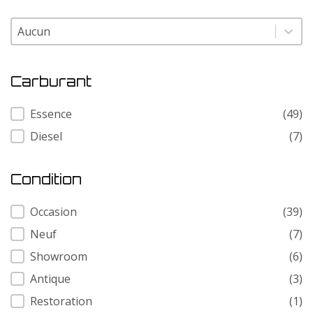
Modele
Modele
Carburant
Carburant
Essence
(49)
Diesel
(7)
Condition
Condition
Occasion
(39)
Neuf
(7)
Showroom
(6)
Antique
(3)
Restoration
(1)