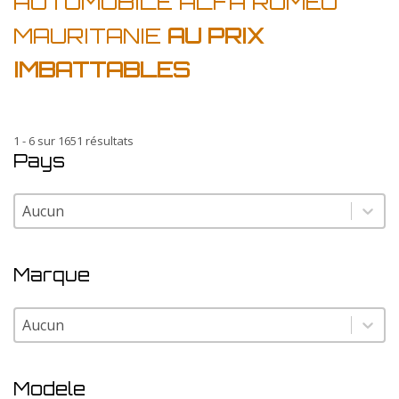
AUTOMOBILE ALFA ROMEO
MAURITANIE
AU PRIX
IMBATTABLES
1 - 6 sur 1651 résultats
Pays
Pays
Pays
Marque
Marque
Marque
Modele