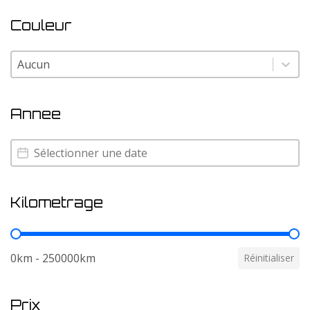
Couleur
Couleur
Couleur
Annee
Annee
Annee
Kilometrage
Kilometrage
0km - 250000km
Réinitialiser
Prix