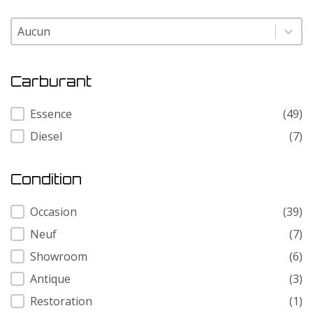
Modele
Modele
Carburant
Carburant
Essence
(49)
Diesel
(7)
Condition
Condition
Occasion
(39)
Neuf
(7)
Showroom
(6)
Antique
(3)
Restoration
(1)