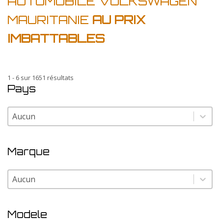
AUTOMOBILE VOLKSWAGEN
MAURITANIE
AU PRIX
IMBATTABLES
1 - 6 sur 1651 résultats
Pays
Pays
Pays
Marque
Marque
Marque
Modele