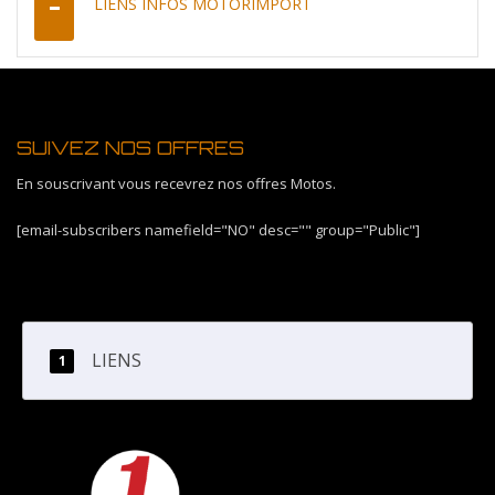
LIENS INFOS MOTORIMPORT
SUIVEZ NOS OFFRES
En souscrivant vous recevrez nos offres Motos.
[email-subscribers namefield="NO" desc="" group="Public"]
LIENS