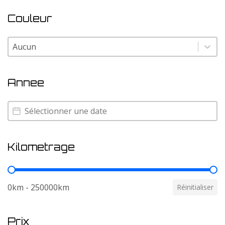
Couleur
Couleur
Couleur
Annee
Annee
Annee
Kilometrage
Kilometrage
0km - 250000km
Réinitialiser
Prix