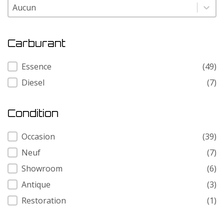
Modele
Modele
Carburant
Carburant
Essence
(49)
Diesel
(7)
Condition
Condition
Occasion
(39)
Neuf
(7)
Showroom
(6)
Antique
(3)
Restoration
(1)