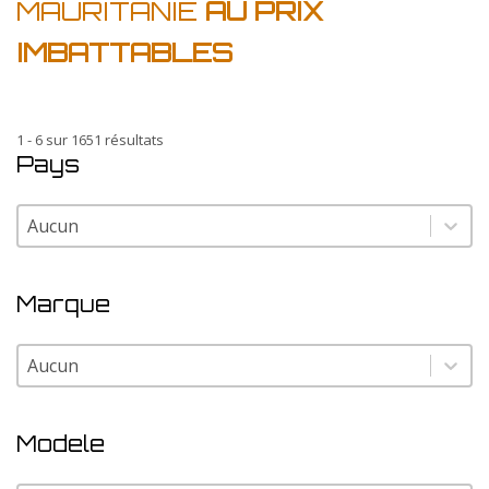
MAURITANIE
AU PRIX
IMBATTABLES
1 - 6 sur 1651 résultats
Pays
Pays
Pays
Marque
Marque
Marque
Modele