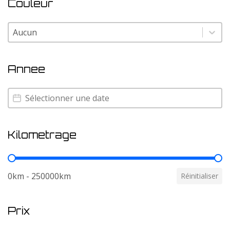
Couleur
Couleur
Couleur
Annee
Annee
Annee
Kilometrage
Kilometrage
0km - 250000km
Réinitialiser
Prix