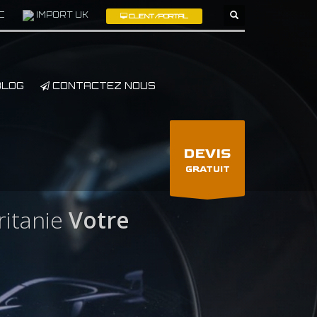
C
IMPORT UK
CLIENT/PORTAL
×
LOG
CONTACTEZ NOUS
DEVIS
GRATUIT
itanie
Votre