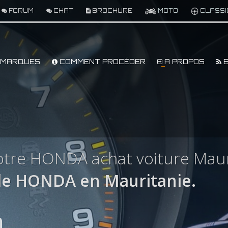
FORUM
CHAT
BROCHURE
MOTO
CLASSI
MARQUES
COMMENT PROCÉDER
A PROPOS
B
otre HONDA achat voiture Maur
le HONDA en Mauritanie.