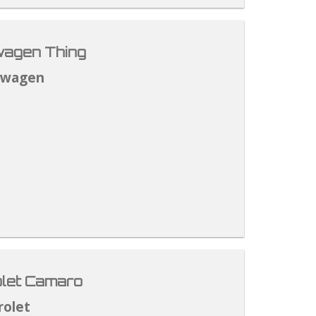
agen Thing
swagen
let Camaro
rolet