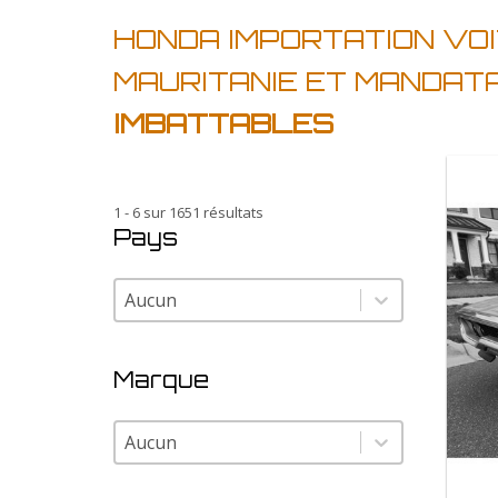
HONDA IMPORTATION VOI
MAURITANIE ET MANDAT
IMBATTABLES
1 - 6 sur 1651 résultats
Pays
Pays
Pays
Marque
Marque
Marque