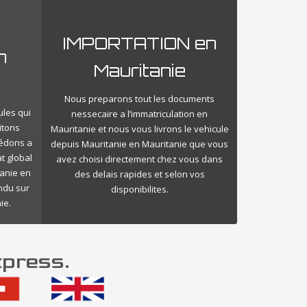
IMPORTATION en
n
Mauritanie
Nous preparons tout les documents
ules qui
nessecaire a l’immatriculation en
itons
Mauritanie et nous vous livrons le vehicule
cédons a
depuis Mauritanie en Mauritanie que vous
t global
avez choisi directement chez vous dans
tanie en
des delais rapides et selon vos
endu sur
disponibilites.
ie.
xpress.