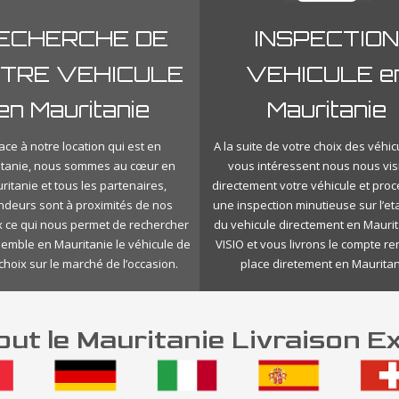
ECHERCHE DE
INSPECTION
TRE VEHICULE
VEHICULE e
en Mauritanie
Mauritanie
ace à notre location qui est en
A la suite de votre choix des véhic
tanie, nous sommes au cœur en
vous intéressent nous nous vis
ritanie et tous les partenaires,
directement votre véhicule et pro
ndeurs sont à proximités de nos
une inspection minutieuse sur l’eta
 ce qui nous permet de rechercher
du vehicule directement en Mauri
semble en Mauritanie le véhicule de
VISIO et vous livrons le compte r
choix sur le marché de l’occasion.
place diretement en Mauritan
ut le Mauritanie Livraison E