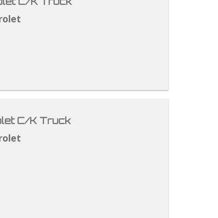
let C/K Truck
rolet
let C/K Truck
rolet