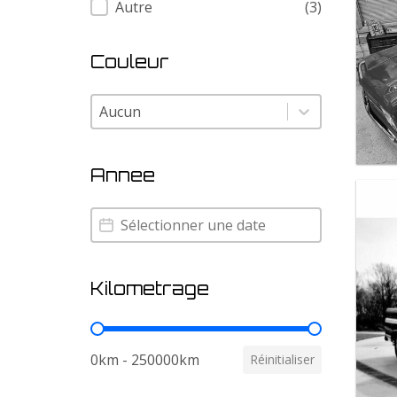
Autre
(3)
Couleur
Couleur
Couleur
Annee
Annee
Annee
Kilometrage
Kilometrage
0km - 250000km
Réinitialiser