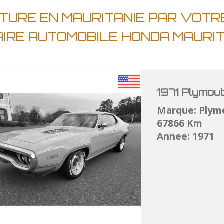
TURE EN MAURITANIE PAR VOTR
AIRE AUTOMOBILE HONDA MAURI
1971 Plymou
Marque: Plym
67866 Km
Annee: 1971