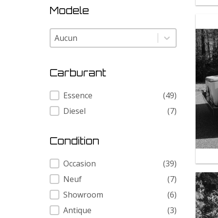
Modele
Modele
Modele
Carburant
Carburant
Essence
(49)
Diesel
(7)
Condition
Condition
Occasion
(39)
Neuf
(7)
Showroom
(6)
Antique
(3)