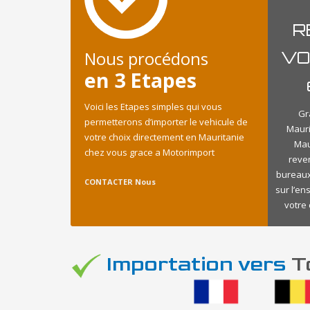
R
Nous procédons
VO
en 3 Etapes
Voici les Etapes simples qui vous
Gr
permetterons d’importer le vehicule de
Mauri
votre choix directement en Mauritanie
Mau
chez vous grace a Motorimport
reve
bureaux
CONTACTER Nous
sur l’en
votre 
Importation vers
To