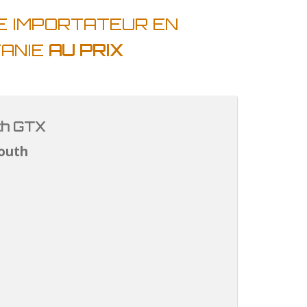
E IMPORTATEUR EN
TANIE
AU PRIX
th GTX
outh