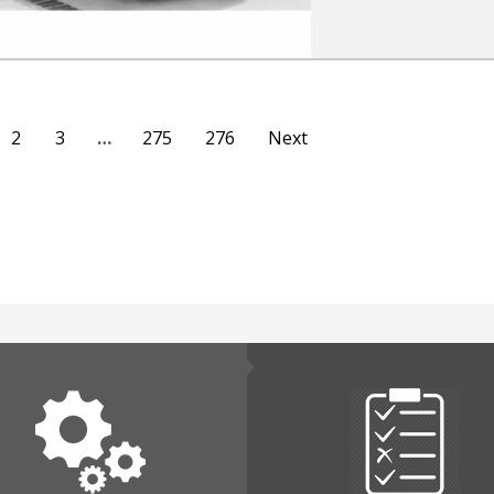
2
3
…
275
276
Next