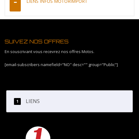
LIENS INFOS MOTORIMPORT
SUIVEZ NOS OFFRES
En souscrivant vous recevrez nos offres Motos.
[email-subscribers namefield="NO" desc="" group="Public"]
LIENS