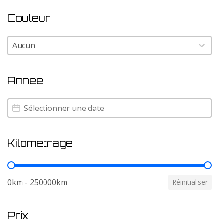
Couleur
Couleur
Couleur
Annee
Annee
Annee
Kilometrage
Kilometrage
0km - 250000km
Réinitialiser
Prix