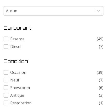
Modele
Modele
Carburant
Carburant
Essence
(49)
Diesel
(7)
Condition
Condition
Occasion
(39)
Neuf
(7)
Showroom
(6)
Antique
(3)
Restoration
(1)