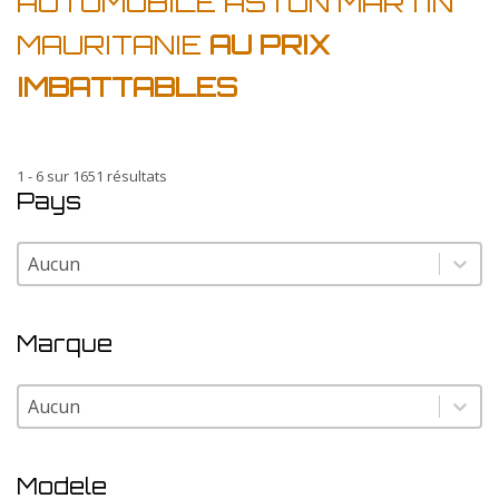
AUTOMOBILE ASTON MARTIN
MAURITANIE
AU PRIX
IMBATTABLES
1 - 6 sur 1651 résultats
Pays
Pays
Pays
Marque
Marque
Marque
Modele