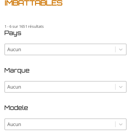
IMBATTABLES
1 - 6 sur 1651 résultats
Pays
Pays
Pays
Marque
Marque
Marque
Modele
Modele
Modele