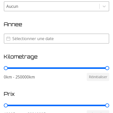
Couleur
Couleur
Annee
Annee
Annee
Kilometrage
Kilometrage
0km - 250000km
Réinitialiser
Prix
Prix