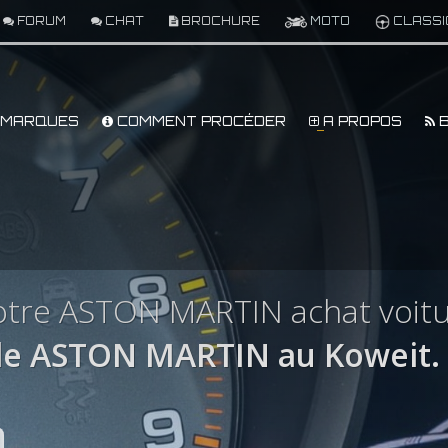
FORUM
CHAT
BROCHURE
MOTO
CLASSI
MARQUES
COMMENT PROCÉDER
A PROPOS
B
otre ASTON MARTIN achat voitu
le ASTON MARTIN au Koweit.