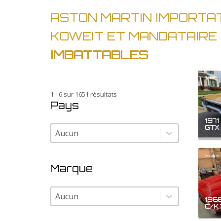
ASTON MARTIN IMPORTA
KOWEIT ET MANDATAIRE
IMBATTABLES
Plymouth
1 - 6 sur 1651 résultats
Pays
1971
Pays
GTX
Pays
Chevrolet
Marque
Marque
Marque
1968
C/K 