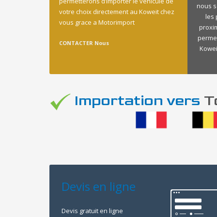
permetterons d’importer le vehicule de
nous s
votre choix directement au Koweit chez
les
vous grace a Motorimport
proxi
permet
CONTACTER Nous
Koweit
Importation vers
To
Devis en ligne
Devis gratuit en ligne