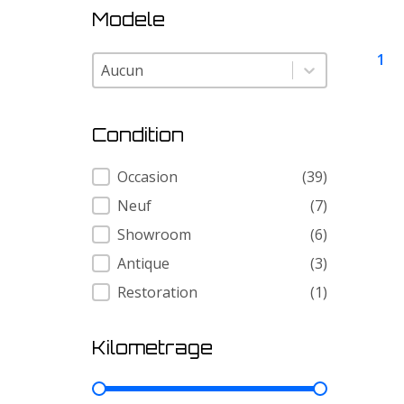
Modele
1
Modele
Modele
Condition
Condition
Occasion
(39)
Neuf
(7)
Showroom
(6)
Antique
(3)
Restoration
(1)
Kilometrage
Kilometrage