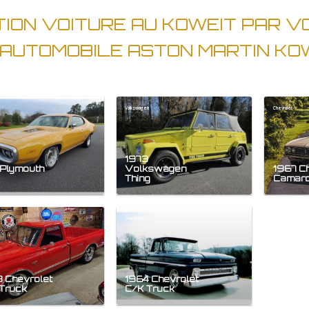
TION VOITURE AU KOWEIT PAR V
 AUTOMOBILE ASTON MARTIN KO
Volkswagen
Chevrolet
1973
 Plymouth
Volkswagen
1967 C
Thing
Camar
Chevrolet
 Chevrolet
1964 Chevrolet
Truck
C/K Truck