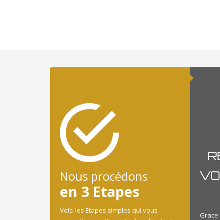
R
Nous procédons
VO
en 3 Etapes
Voici les Etapes simples qui vous
Grace 