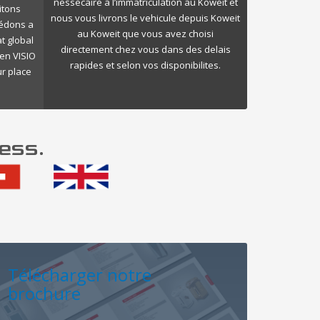
nessecaire a l’immatriculation au Koweit et
itons
nous vous livrons le vehicule depuis Koweit
cédons a
au Koweit que vous avez choisi
t global
directement chez vous dans des delais
en VISIO
rapides et selon vos disponibilites.
ur place
ess.
Télécharger notre
brochure