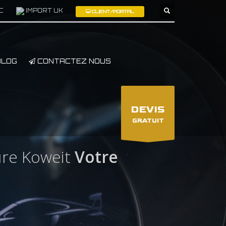
C
IMPORT UK
CLIENT/PORTAL
×
LOG
CONTACTEZ NOUS
DEVIS
GRATUIT
re Koweit
Votre