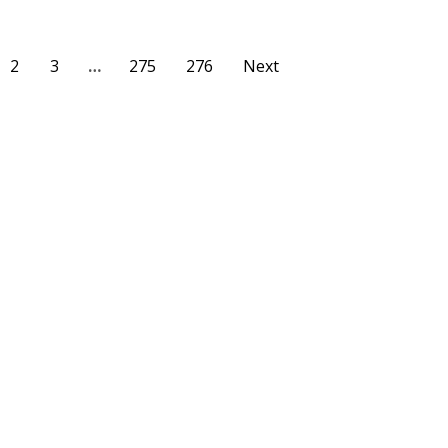
2
3
…
275
276
Next