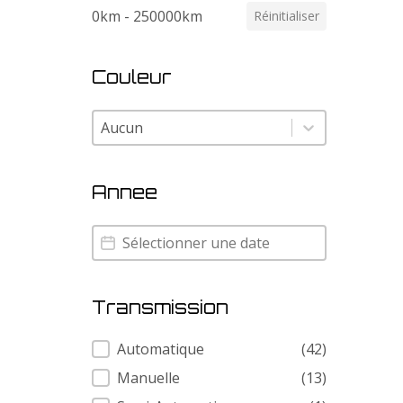
0km - 250000km
Réinitialiser
Couleur
Couleur
Couleur
Annee
Annee
Annee
Transmission
Transmission
Automatique
(42)
Manuelle
(13)