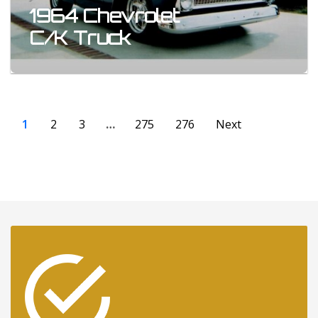
1964 Chevrolet
C/K Truck
1
2
3
…
275
276
Next