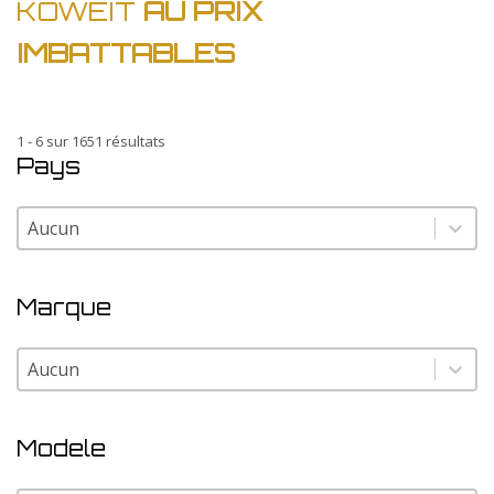
KOWEIT
AU PRIX
IMBATTABLES
1 - 6 sur 1651 résultats
Pays
Pays
Pays
Marque
Marque
Marque
Modele