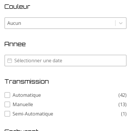
Couleur
Couleur
Couleur
Annee
Annee
Annee
Transmission
Transmission
Automatique
(42)
Manuelle
(13)
Semi-Automatique
(1)