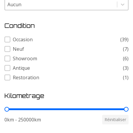
Modele
Modele
Condition
Condition
Occasion
(39)
Neuf
(7)
Showroom
(6)
Antique
(3)
Restoration
(1)
Kilometrage
Kilometrage
0km - 250000km
Réinitialiser