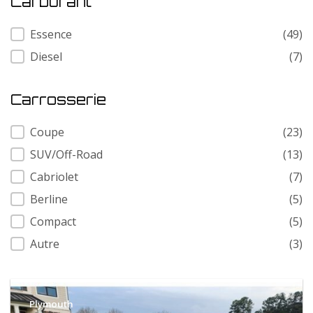
Carburant
Carburant
Essence
(49)
Diesel
(7)
Carrosserie
Carrosserie
Coupe
(23)
SUV/Off-Road
(13)
Cabriolet
(7)
Berline
(5)
Compact
(5)
Autre
(3)
Plymouth