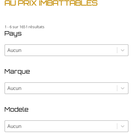
AU PRIX IMBATTABLES
1 - 6 sur 1651 résultats
Pays
Pays
Pays
Marque
Marque
Marque
Modele
Modele
Modele