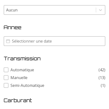
Couleur
Couleur
Annee
Annee
Annee
Transmission
Transmission
Automatique
(42)
Manuelle
(13)
Semi-Automatique
(1)
Carburant