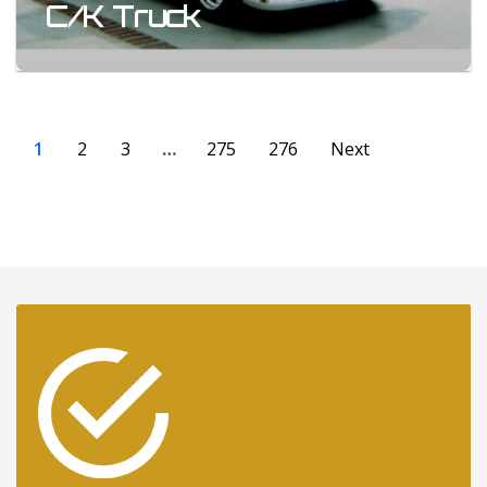
C/K Truck
1
2
3
…
275
276
Next