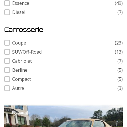
Carburant
Essence
(49)
Diesel
(7)
Carrosserie
Carrosserie
Coupe
(23)
SUV/Off-Road
(13)
Cabriolet
(7)
Berline
(5)
Compact
(5)
Autre
(3)
Plymouth