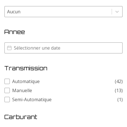
Couleur
Couleur
Annee
Annee
Annee
Transmission
Transmission
Automatique
(42)
Manuelle
(13)
Semi-Automatique
(1)
Carburant