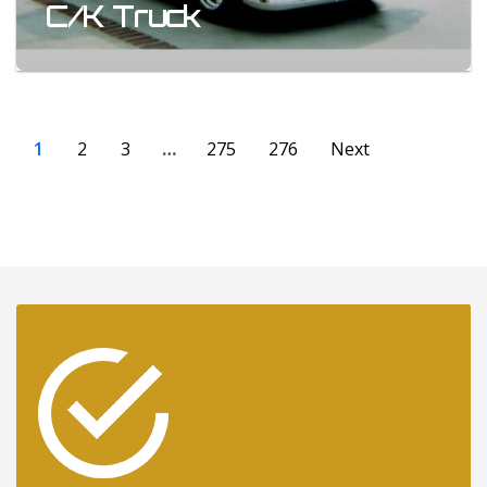
C/K Truck
1
2
3
…
275
276
Next