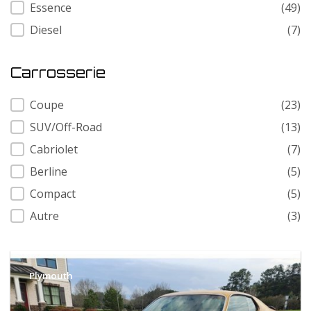
Carburant
Essence
(49)
Diesel
(7)
Carrosserie
Carrosserie
Coupe
(23)
SUV/Off-Road
(13)
Cabriolet
(7)
Berline
(5)
Compact
(5)
Autre
(3)
Plymouth