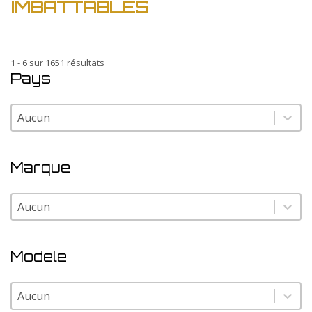
IMBATTABLES
1 - 6 sur 1651 résultats
Pays
Pays
Pays
Marque
Marque
Marque
Modele
Modele
Modele