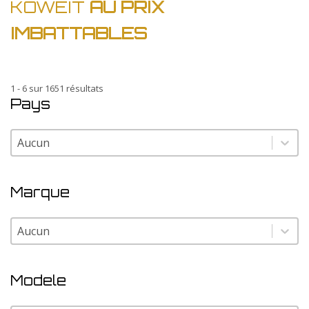
KOWEIT
AU PRIX
IMBATTABLES
1 - 6 sur 1651 résultats
Pays
Pays
Pays
Marque
Marque
Marque
Modele