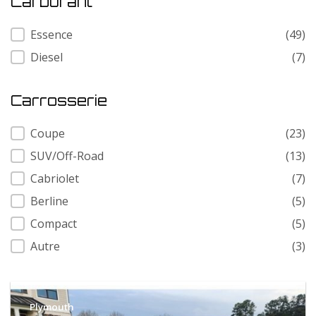
Carburant
Carburant
Essence
(49)
Diesel
(7)
Carrosserie
Carrosserie
Coupe
(23)
SUV/Off-Road
(13)
Cabriolet
(7)
Berline
(5)
Compact
(5)
Autre
(3)
Plymouth