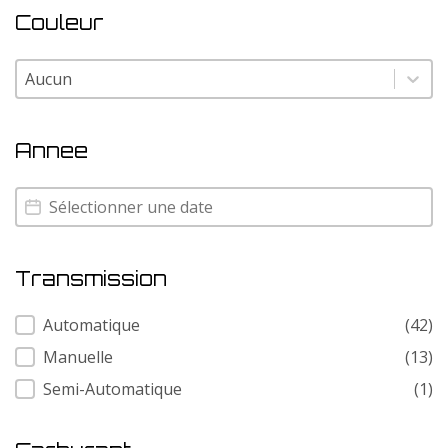
Couleur
Couleur
Couleur
Annee
Annee
Annee
Transmission
Transmission
Automatique
(42)
Manuelle
(13)
Semi-Automatique
(1)