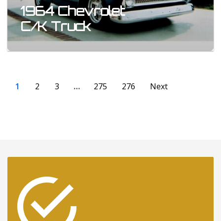
1964 Chevrolet
C/K Truck
1
2
3
…
275
276
Next