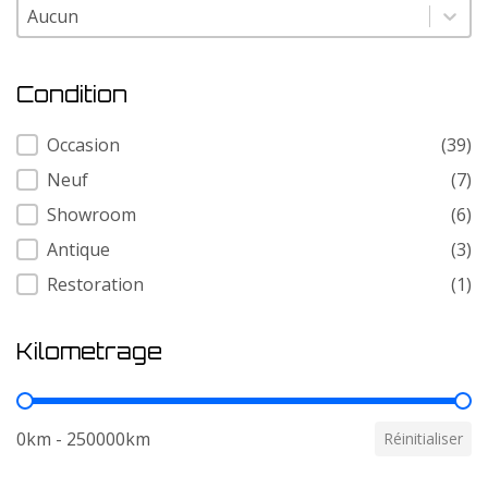
Modele
Modele
Condition
Condition
Occasion
(39)
Neuf
(7)
Showroom
(6)
Antique
(3)
Restoration
(1)
Kilometrage
Kilometrage
0km - 250000km
Réinitialiser