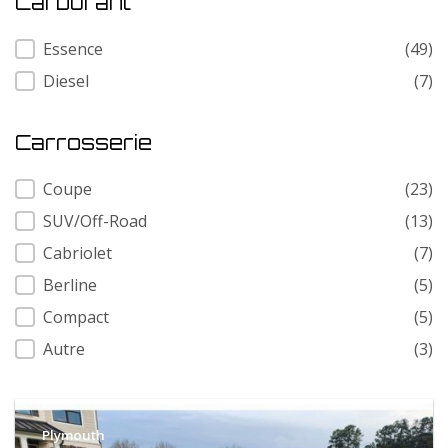
Carburant
Carburant
Essence
(49)
Diesel
(7)
Carrosserie
Carrosserie
Coupe
(23)
SUV/Off-Road
(13)
Cabriolet
(7)
Berline
(5)
Compact
(5)
Autre
(3)
Plymouth