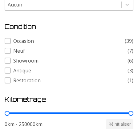
Modele
Modele
Condition
Condition
Occasion
(39)
Neuf
(7)
Showroom
(6)
Antique
(3)
Restoration
(1)
Kilometrage
Kilometrage
0km - 250000km
Réinitialiser