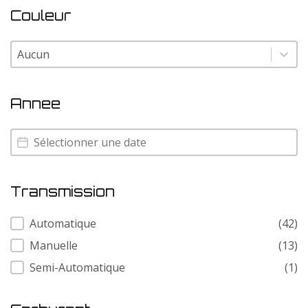
Couleur
Couleur
Couleur
Annee
Annee
Annee
Transmission
Transmission
Automatique
(42)
Manuelle
(13)
Semi-Automatique
(1)