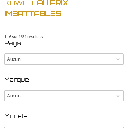
KOWEIT
AU PRIX
IMBATTABLES
1 - 6 sur 1651 résultats
Pays
Pays
Pays
Marque
Marque
Marque
Modele