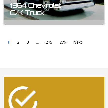
1964 Chevrolet
C/K Truck
1
2
3
…
275
276
Next