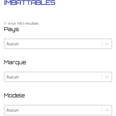
IMBATTABLES
1 - 6 sur 1651 résultats
Pays
Pays
Pays
Marque
Marque
Marque
Modele
Modele
Modele