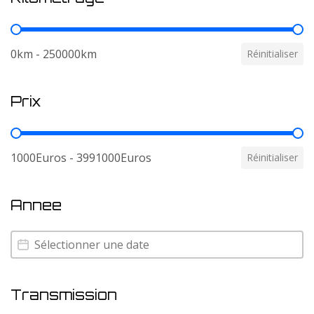
Kilometrage
0km - 250000km
Réinitialiser
Prix
Prix
1000Euros - 3991000Euros
Réinitialiser
Annee
Annee
Annee
Transmission