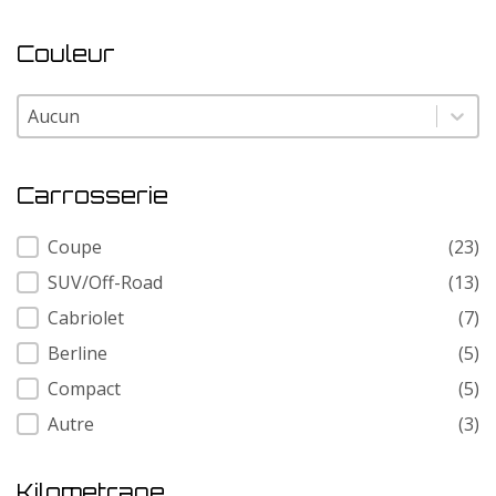
Couleur
Couleur
Couleur
Carrosserie
Carrosserie
Coupe
(23)
SUV/Off-Road
(13)
Cabriolet
(7)
Berline
(5)
Compact
(5)
Autre
(3)
Kilometrage