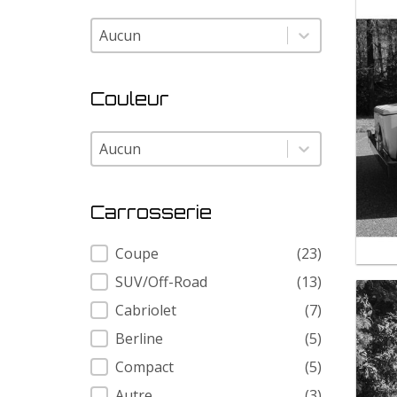
Modele
Modele
Couleur
Couleur
Couleur
Carrosserie
Carrosserie
Coupe
(23)
SUV/Off-Road
(13)
Cabriolet
(7)
Berline
(5)
Compact
(5)
Autre
(3)