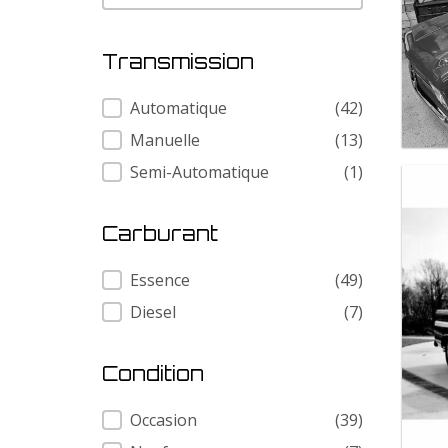
Transmission
Transmission
Automatique
(42)
Manuelle
(13)
Semi-Automatique
(1)
Carburant
Carburant
Essence
(49)
Diesel
(7)
Condition
Condition
Occasion
(39)