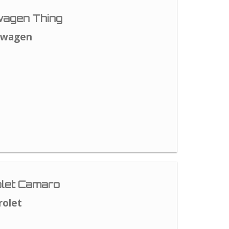
agen Thing
swagen
let Camaro
rolet