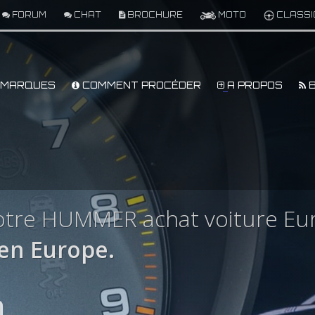
FORUM
CHAT
BROCHURE
MOTO
CLASSI
MARQUES
COMMENT PROCÉDER
A PROPOS
B
otre HUMMER achat voiture Eu
n Europe.