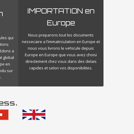
IMPORTATION en
n
Europe
Nous preparons tout les documents
ules qui
nessecaire a l’immatriculation en Europe et
itons
nous vous livrons le vehicule depuis
cédons a
Europe en Europe que vous avez choisi
t global
directement chez vous dans des delais
ope en
rapides et selon vos disponibilites.
endu sur
.
ess.