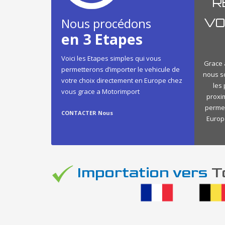
R
Nous procédons
VO
en 3 Etapes
Voici les Etapes simples qui vous
Grace à
permetterons d’importer le vehicule de
nous s
votre choix directement en Europe chez
les
vous grace a Motorimport
proxi
permet
CONTACTER Nous
Europe
Importation vers
To