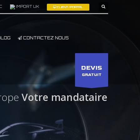
C
IMPORT UK
CLIENT/PORTAL
×
LOG
CONTACTEZ NOUS
DEVIS
GRATUIT
rope
Votre mandataire