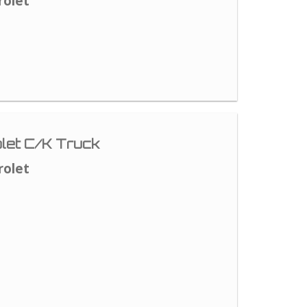
rolet
let C/K Truck
rolet