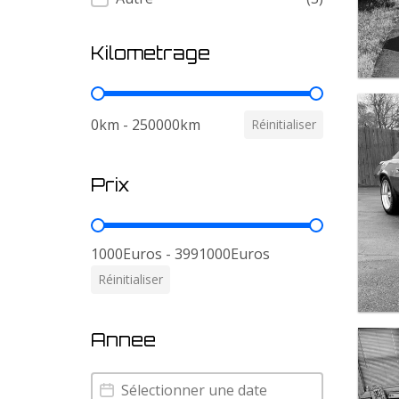
Kilometrage
Kilometrage
0km - 250000km
Réinitialiser
Prix
Prix
1000Euros - 3991000Euros
Réinitialiser
Annee
Annee
Annee