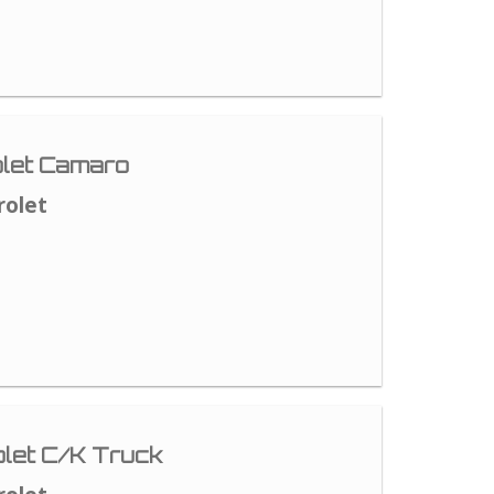
let Camaro
rolet
let C/K Truck