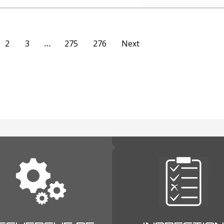
2
3
…
275
276
Next