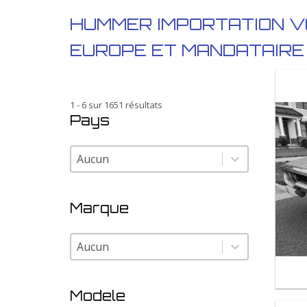
HUMMER IMPORTATION V
EUROPE ET MANDATAIR
1 - 6 sur 1651 résultats
Pays
Pays
Pays
Marque
Marque
Marque
Modele