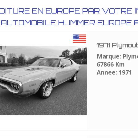
OITURE EN EUROPE PAR VOTRE 
E AUTOMOBILE HUMMER EUROPE
1971 Plymou
Marque: Plym
67866 Km
Annee: 1971