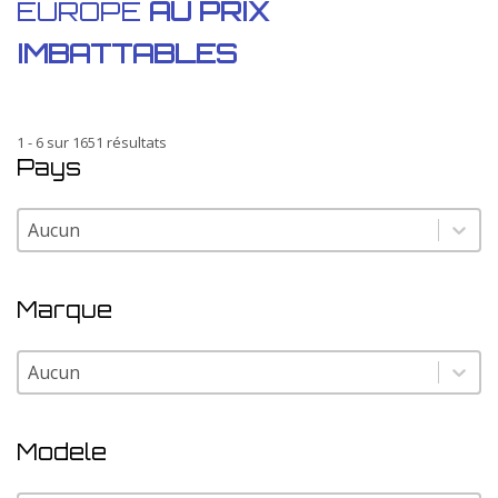
EUROPE
AU PRIX
IMBATTABLES
1 - 6 sur 1651 résultats
Pays
Pays
Pays
Marque
Marque
Marque
Modele