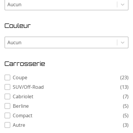
Modele
Modele
Couleur
Couleur
Couleur
Carrosserie
Carrosserie
Coupe
(23)
SUV/Off-Road
(13)
Cabriolet
(7)
Berline
(5)
Compact
(5)
Autre
(3)