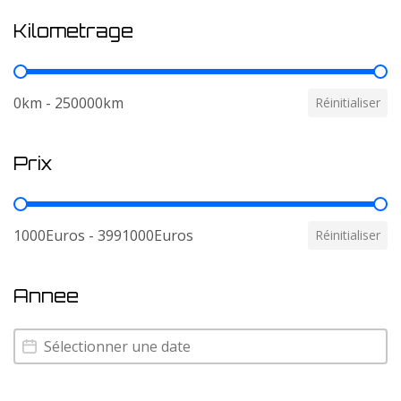
Kilometrage
Kilometrage
0km - 250000km
Réinitialiser
Prix
Prix
1000Euros - 3991000Euros
Réinitialiser
Annee
Annee
Annee