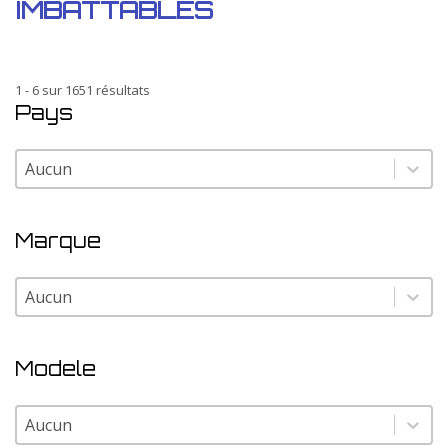
IMBATTABLES
1 - 6 sur 1651 résultats
Pays
Pays
Pays
Marque
Marque
Marque
Modele
Modele
Modele