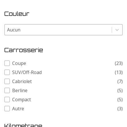
Couleur
Couleur
Couleur
Carrosserie
Carrosserie
Coupe
(23)
SUV/Off-Road
(13)
Cabriolet
(7)
Berline
(5)
Compact
(5)
Autre
(3)
Kilometrage