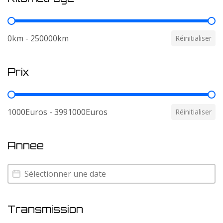
Kilometrage
0km - 250000km
Réinitialiser
Prix
Prix
1000Euros - 3991000Euros
Réinitialiser
Annee
Annee
Annee
Transmission