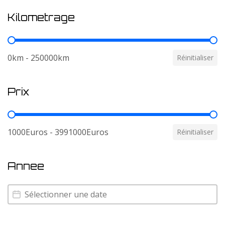
Kilometrage
Kilometrage
0km - 250000km
Réinitialiser
Prix
Prix
1000Euros - 3991000Euros
Réinitialiser
Annee
Annee
Annee