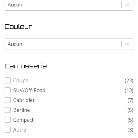
Modele
Modele
Couleur
Couleur
Couleur
Carrosserie
Carrosserie
Coupe
(23)
SUV/Off-Road
(13)
Cabriolet
(7)
Berline
(5)
Compact
(5)
Autre
(3)