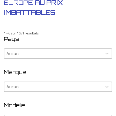
EUROPE
AU PRIX
IMBATTABLES
1 - 6 sur 1651 résultats
Pays
Pays
Pays
Marque
Marque
Marque
Modele