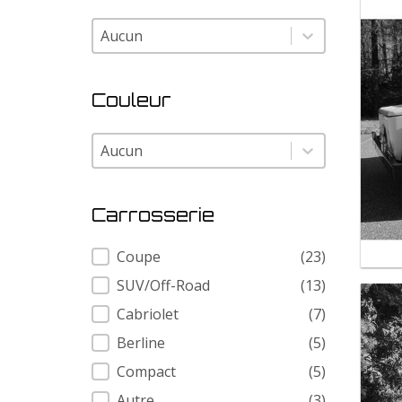
Modele
Modele
Couleur
Couleur
Couleur
Carrosserie
Carrosserie
Coupe
(23)
SUV/Off-Road
(13)
Cabriolet
(7)
Berline
(5)
Compact
(5)
Autre
(3)