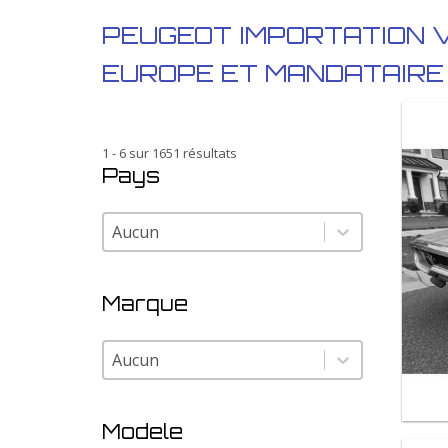
PEUGEOT IMPORTATION 
EUROPE ET MANDATAIRE
1 - 6 sur 1651 résultats
Pays
Pays
Pays
Marque
Marque
Marque
Modele