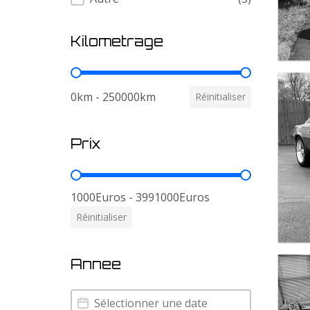
Kilometrage
Kilometrage
0km - 250000km
Réinitialiser
Prix
Prix
1000Euros - 3991000Euros
Réinitialiser
Annee
Annee
Annee