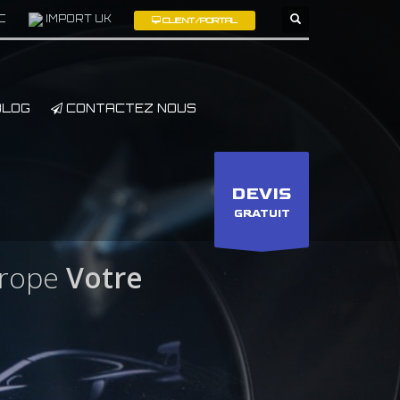
C
IMPORT UK
CLIENT/PORTAL
×
LOG
CONTACTEZ NOUS
DEVIS
GRATUIT
urope
Votre