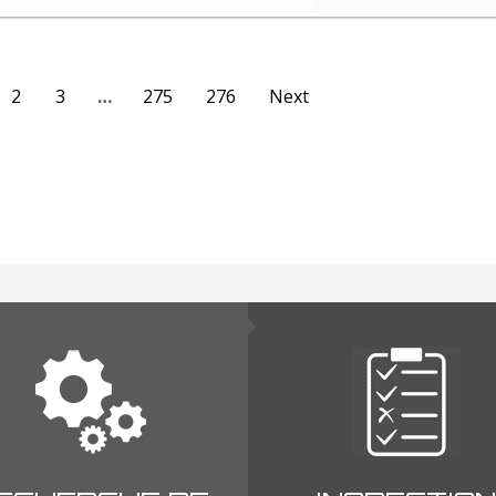
2
3
…
275
276
Next