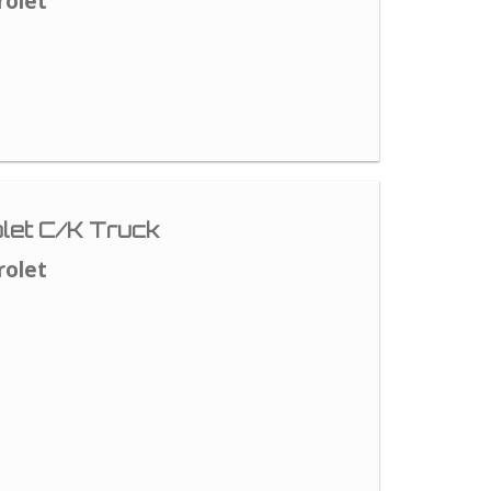
rolet
let C/K Truck
rolet