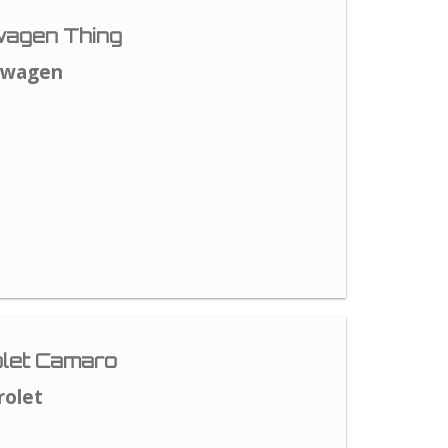
agen Thing
swagen
let Camaro
rolet