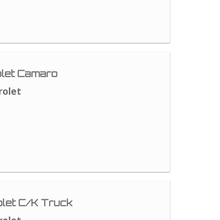
let Camaro
rolet
let C/K Truck