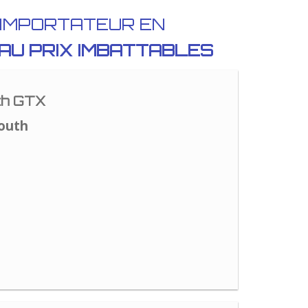
 IMPORTATEUR EN
AU PRIX IMBATTABLES
th GTX
outh