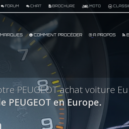
FORUM
CHAT
BROCHURE
MOTO
CLASSI
MARQUES
COMMENT PROCÉDER
A PROPOS
B
otre PEUGEOT achat voiture E
le PEUGEOT en Europe.