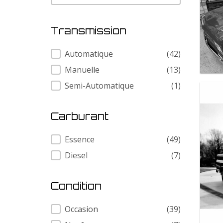
Transmission
Transmission
Automatique
(42)
Manuelle
(13)
Semi-Automatique
(1)
Carburant
Carburant
Essence
(49)
Diesel
(7)
Condition
Condition
Occasion
(39)