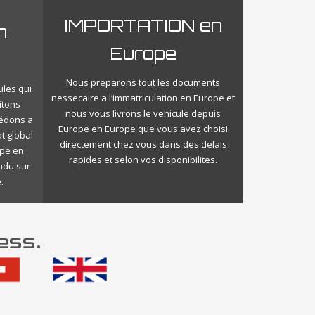
IMPORTATION en
n
Europe
Nous preparons tout les documents
ules qui
nessecaire a l’immatriculation en Europe et
itons
nous vous livrons le vehicule depuis
cédons a
Europe en Europe que vous avez choisi
t global
directement chez vous dans des delais
ope en
rapides et selon vos disponibilites.
endu sur
.
ess.