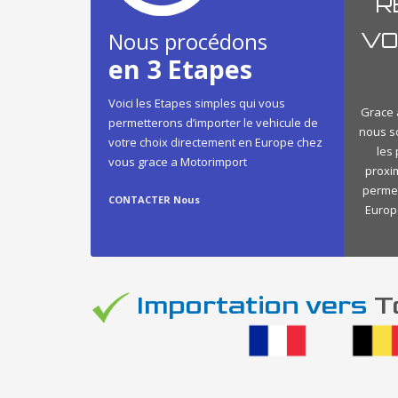
R
Nous procédons
VO
en 3 Etapes
Voici les Etapes simples qui vous
Grace à
permetterons d’importer le vehicule de
nous s
votre choix directement en Europe chez
les
vous grace a Motorimport
proxi
permet
CONTACTER Nous
Europe
Importation vers
To