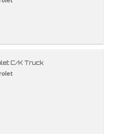
rolet
let C/K Truck
rolet