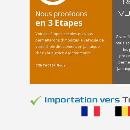
R
Nous procédons
VO
en 3 Etapes
Voici les Etapes simples qui vous
Grace à 
permetterons d’importer le vehicule de
nous so
votre choix directement en Jamaique
les
chez vous grace a Motorimport
proxi
permet
CONTACTER Nous
Jamaiqu
Importation vers
To