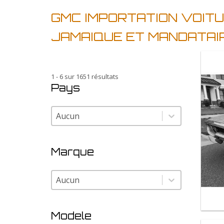
GMC IMPORTATION VOIT
JAMAIQUE ET MANDATAI
1 - 6 sur 1651 résultats
Pays
Pays
Pays
Marque
Marque
Marque
Modele