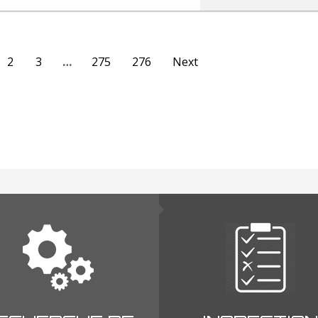
2
3
…
275
276
Next