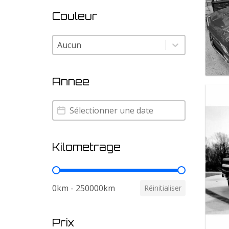
Couleur
Couleur
Couleur
Annee
Annee
Annee
Kilometrage
Kilometrage
0km - 250000km
Réinitialiser
Prix