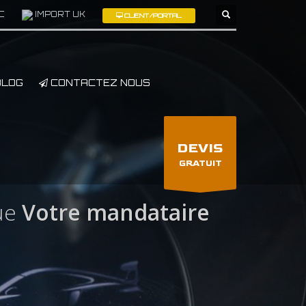
C
IMPORT UK
CLIENT/PORTAL
×
LOG
CONTACTEZ NOUS
DEVIS
GRATUIT
ue
Votre mandataire