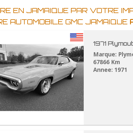
URE EN JAMAIQUE PAR VOTRE I
RE AUTOMOBILE GMC JAMAIQUE
1971 Plymou
Marque: Plym
67866 Km
Annee: 1971