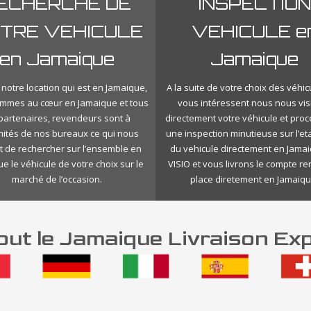
ECHERCHE DE
INSPECTION
TRE VEHICULE
VEHICULE e
en Jamaique
Jamaique
notre location qui est en Jamaique,
A la suite de votre choix des véhic
mmes au cœur en Jamaique et tous
vous intéressent nous nous vis
 partenaires, revendeurs sont à
directement votre véhicule et pro
mités de nos bureaux ce qui nous
une inspection minutieuse sur l’eta
 de rechercher sur l’ensemble en
du vehicule directement en Jama
e le véhicule de votre choix sur le
VISIO et vous livrons le compte r
marché de l’occasion.
place diretement en Jamaiqu
ut le Jamaique Livraison Ex