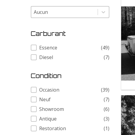
Modele
Modele
Carburant
Carburant
Essence
(49)
Diesel
(7)
Condition
Condition
Occasion
(39)
Neuf
(7)
Showroom
(6)
Antique
(3)
Restoration
(1)