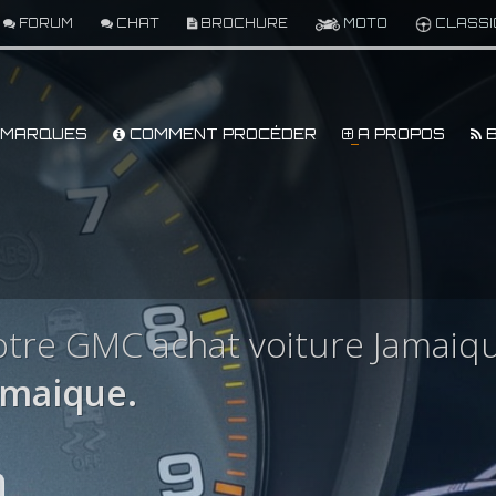
FORUM
CHAT
BROCHURE
MOTO
CLASSI
MARQUES
COMMENT PROCÉDER
A PROPOS
B
otre GMC achat voiture Jamaiq
amaique.