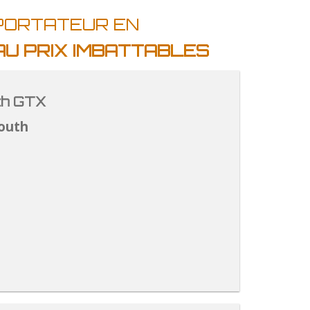
MPORTATEUR EN
AU PRIX IMBATTABLES
th GTX
outh