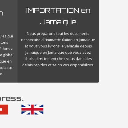
IMPORTATION en
n
Jamaique
Nous preparons tout les documents
ules qui
nessecaire a l’immatriculation en Jamaique
itons
et nous vous livrons le vehicule depuis
cédons a
Jamaique en Jamaique que vous avez
t global
choisi directement chez vous dans des
ique en
delais rapides et selon vos disponibilites.
endu sur
e.
press.