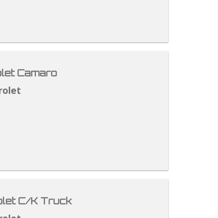
let Camaro
rolet
let C/K Truck