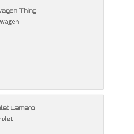
agen Thing
swagen
let Camaro
rolet