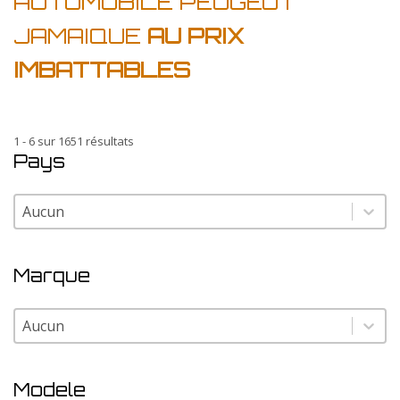
AUTOMOBILE PEUGEOT
JAMAIQUE
AU PRIX
IMBATTABLES
1 - 6 sur 1651 résultats
Pays
Pays
Pays
Marque
Marque
Marque
Modele