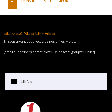
LIENS INFOS MOTORIMPORT
SUIVEZ NOS OFFRES
En souscrivant vous recevrez nos offres Motos.
[email-subscribers namefield="NO" desc="" group="Public"]
LIENS