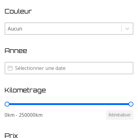
Couleur
Couleur
Couleur
Annee
Annee
Annee
Kilometrage
Kilometrage
0km - 250000km
Réinitialiser
Prix