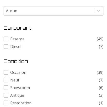
Modele
Modele
Carburant
Carburant
Essence
(49)
Diesel
(7)
Condition
Condition
Occasion
(39)
Neuf
(7)
Showroom
(6)
Antique
(3)
Restoration
(1)