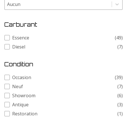
Modele
Modele
Carburant
Carburant
Essence
(49)
Diesel
(7)
Condition
Condition
Occasion
(39)
Neuf
(7)
Showroom
(6)
Antique
(3)
Restoration
(1)