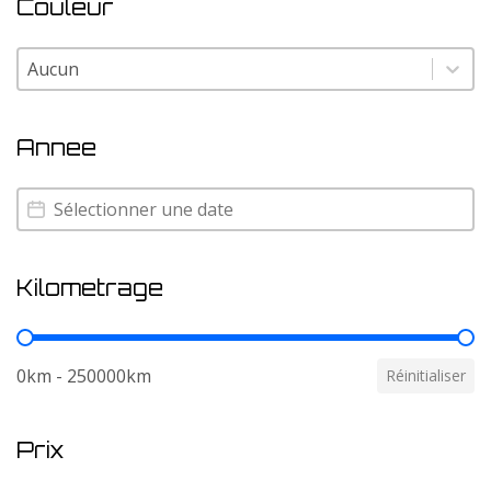
Couleur
Couleur
Couleur
Annee
Annee
Annee
Kilometrage
Kilometrage
0km - 250000km
Réinitialiser
Prix