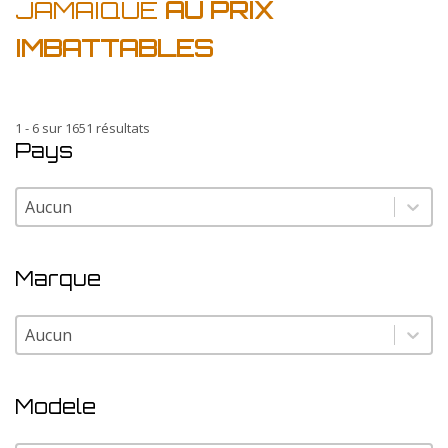
JAMAIQUE
AU PRIX
IMBATTABLES
1 - 6 sur 1651 résultats
Pays
Pays
Pays
Marque
Marque
Marque
Modele